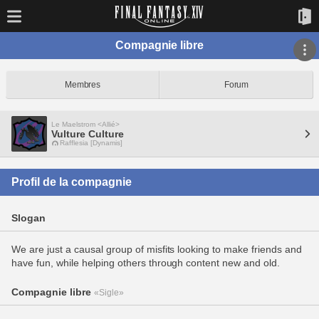
Compagnie libre
Membres
Forum
Le Maelstrom <Allié>
Vulture Culture
Rafflesia [Dynamis]
Profil de la compagnie
Slogan
We are just a causal group of misfits looking to make friends and
have fun, while helping others through content new and old.
Compagnie libre
«Sigle»