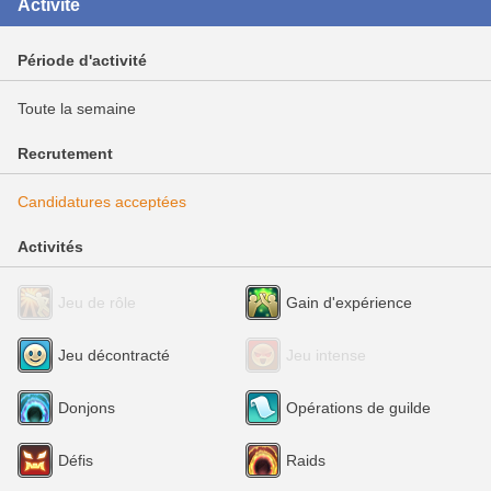
Activité
Période d'activité
Toute la semaine
Recrutement
Candidatures acceptées
Activités
Jeu de rôle
Gain d'expérience
Jeu décontracté
Jeu intense
Donjons
Opérations de guilde
Défis
Raids