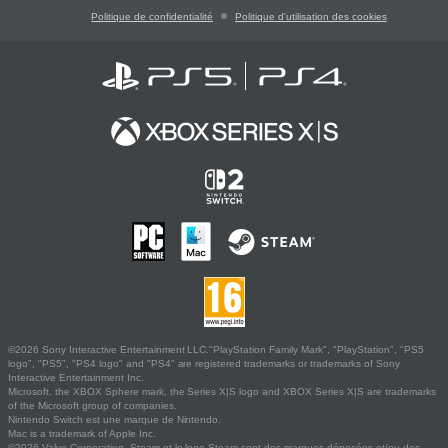
Politique de confidentialité
Politique d'utilisation des cookies
©2026 Sony Interactive Entertainment LLC."PlayStation Family Mark", "PlayStation", "PS5
logo", "PS5", "PS4 logo" and "PS4" are registered trademarks or trademarks of Sony
Interactive Entertainment Inc.
Microsoft, the XBOX Sphere mark, the Series X|S logo and XBOX Series X|S are trademarks
of the Microsoft group of companies.
Nintendo Switch est une marque de Nintendo.
Mac is a trademark of Apple Inc.
©2026 Valve Corporation. Steam et le logo Steam sont des marques déposées et/ou des