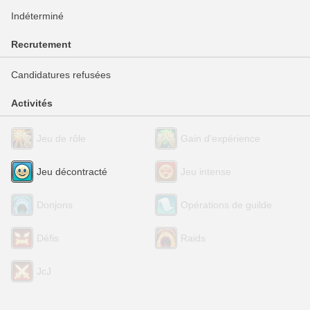
Indéterminé
Recrutement
Candidatures refusées
Activités
Jeu de rôle
Gain d'expérience
Jeu décontracté
Jeu intense
Donjons
Opérations de guilde
Défis
Raids
JcJ