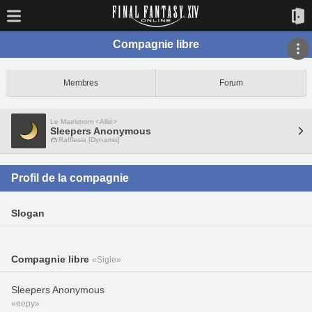
Compagnie libre
Membres
Forum
Le Maelstrom <Allié>
Sleepers Anonymous
Rafflesia [Dynamis]
Profil de la compagnie
Slogan
Compagnie libre
«Sigle»
Sleepers Anonymous
«eepy»