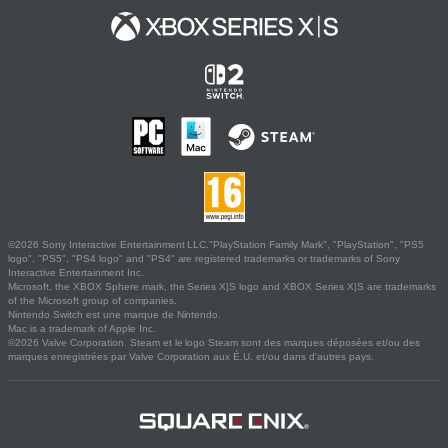
©2026 Sony Interactive Entertainment LLC."PlayStation Family Mark", "PlayStation", "PS5
logo", "PS5", "PS4 logo" and "PS4" are registered trademarks or trademarks of Sony
Interactive Entertainment Inc.
Microsoft, the XBOX Sphere mark, the Series X|S logo and XBOX Series X|S are trademarks
of the Microsoft group of companies.
Nintendo Switch est une marque de Nintendo.
Mac is a trademark of Apple Inc.
©2026 Valve Corporation. Steam et le logo Steam sont des marques déposées et/ou des
marques enregistrées par Valve Corporation aux É.U. et/ou dans d'autres pays.