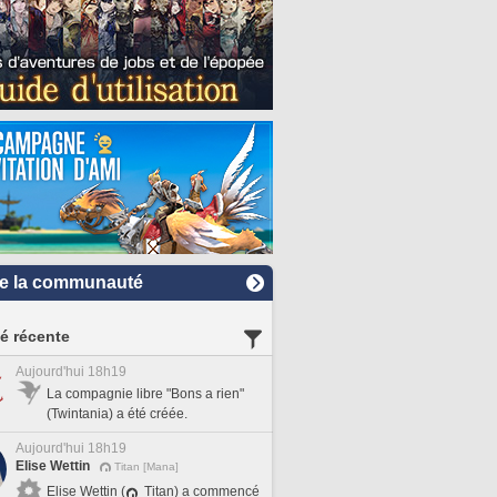
e la communauté
té récente
Aujourd'hui 18h19
La compagnie libre "Bons a rien"
(Twintania) a été créée.
Aujourd'hui 18h19
Elise Wettin
Titan [Mana]
Elise Wettin (
Titan) a commencé