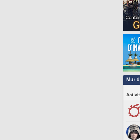
Mur d
Activi