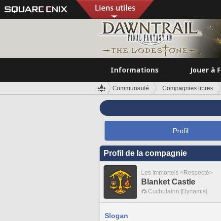
Informations
Jouer à 
Communauté
Compagnies libres
Profil
Profil de la compagnie
Les Immortels <Respecté>
Blanket Castle
Cuchulainn [Dynamis]
Slogan