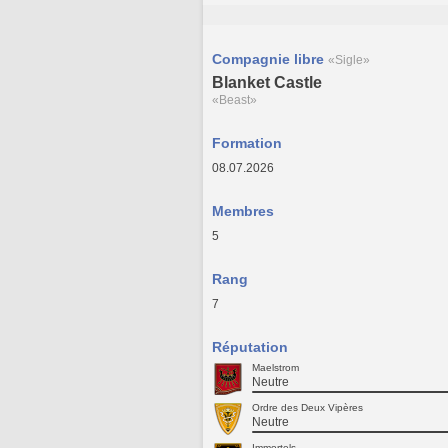
Compagnie libre
«Sigle»
Blanket Castle
«Beast»
Formation
08.07.2026
Membres
5
Rang
7
Réputation
Maelstrom
Neutre
Ordre des Deux Vipères
Neutre
Immortels