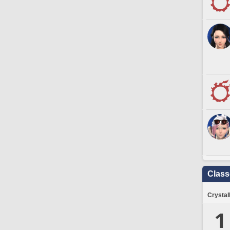
Clas
Crystal
1