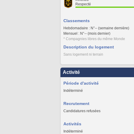
Respecté
Classements
Hebdomadaire : N°-- (semaine dernière)
Mensuel : N°-- (mois dernier)
* Compagnies libres du même Monde
Description du logement
Sans logement ni terrain
Activité
Période d'activité
Indéterminé
Recrutement
Candidatures refusées
Activités
Indéterminé