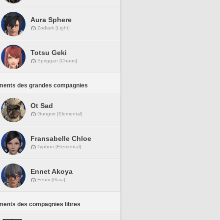
Aura Sphere
Zodiark [Light]
Totsu Geki
Spriggan [Chaos]
ments des grandes compagnies
Ot Sad
Gungnir [Elemental]
Fransabelle Chloe
Typhon [Elemental]
Ennet Akoya
Fenrir [Gaia]
ments des compagnies libres