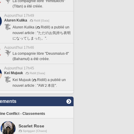
La compagnie libre "Himitukichi"
(Titan) a été créée.
Aujourd'hui 17h49
Aluren Kulika
Ridill [Gaia]
Aluren Kulika (
Ridill) a publié un
nouvel article : "ただのお気持ち表明
になってしまった。".
Aujourd'hui 17h46
La compagnie libre "Deusmalus-II"
(Bahamut) a été créée.
Aujourd'hui 17h45
Kei Mujuuk
Ridill [Gaia]
Kei Mujuuk (
Ridill) a publié un
nouvel article : "AW２本目".
sements
line Conflict - Classements
Scarlet Rose
Spriggan [Chaos]