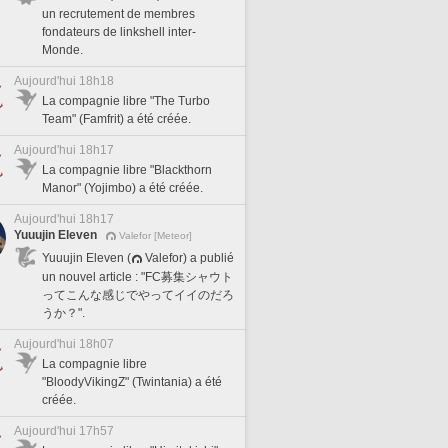
un recrutement de membres
fondateurs de linkshell inter-
Monde.
Aujourd'hui 18h18
La compagnie libre "The Turbo
Team" (Famfrit) a été créée.
Aujourd'hui 18h17
La compagnie libre "Blackthorn
Manor" (Yojimbo) a été créée.
Aujourd'hui 18h17
Yuuujin Eleven
Valefor [Meteor]
Yuuujin Eleven (
Valefor) a publié
un nouvel article : "FC募集シャウト
ってこんな感じでやってイイのだろ
うか？".
Aujourd'hui 18h07
La compagnie libre
"BloodyVikingZ" (Twintania) a été
créée.
Aujourd'hui 17h57