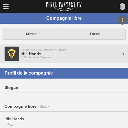
Compagnie libre
Membres
Forum
L'ordre des Deux Vipères <Estimé>
Idle Hands
Cuchulainn [Dynamis]
Profil de la compagnie
Slogan
Compagnie libre
«Sigle»
Idle Hands
«Play»