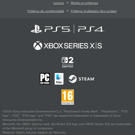
Licence
Règles et politiques
Politique de confidentialité
Politique d'utilisation des cookies
©2026 Sony Interactive Entertainment LLC."PlayStation Family Mark", "PlayStation", "PS5
logo", "PS5", "PS4 logo" and "PS4" are registered trademarks or trademarks of Sony
Interactive Entertainment Inc.
Microsoft, the XBOX Sphere mark, the Series X|S logo and XBOX Series X|S are trademarks
of the Microsoft group of companies.
Nintendo Switch est une marque de Nintendo.