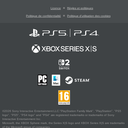
Licence
Règles et politiques
Politique de confidentialité
Politique d'utilisation des cookies
©2026 Sony Interactive Entertainment LLC."PlayStation Family Mark", "PlayStation", "PS5
logo", "PS5", "PS4 logo" and "PS4" are registered trademarks or trademarks of Sony
Interactive Entertainment Inc.
Microsoft, the XBOX Sphere mark, the Series X|S logo and XBOX Series X|S are trademarks
of the Microsoft group of companies.