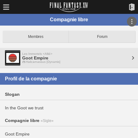
Compagnie libre
Membres
Forum
Les Immortels <Allié>
Goot Empire
Halicarnassus [Dynamis]
Profil de la compagnie
Slogan
In the Goot we trust
Compagnie libre
«Sigle»
Goot Empire