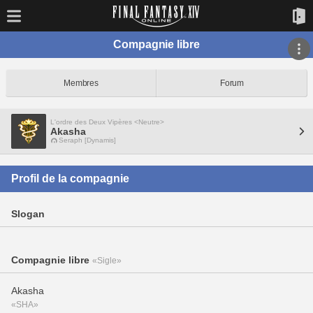
Compagnie libre
Membres
Forum
L'ordre des Deux Vipères <Neutre>
Akasha
Seraph [Dynamis]
Profil de la compagnie
Slogan
Compagnie libre
«Sigle»
Akasha
«SHA»