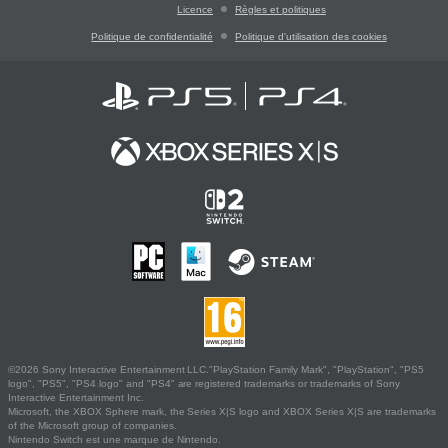
Licence
Règles et politiques
Politique de confidentialité
Politique d'utilisation des cookies
©2026 Sony Interactive Entertainment LLC."PlayStation Family Mark", "PlayStation", "PS5
logo", "PS5", "PS4 logo" and "PS4" are registered trademarks or trademarks of Sony
Interactive Entertainment Inc.
Microsoft, the XBOX Sphere mark, the Series X|S logo and XBOX Series X|S are trademarks
of the Microsoft group of companies.
Nintendo Switch est une marque de Nintendo.