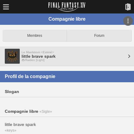
Compagnie libre
Membres
Forum
Le Maelstrom <Estimé>
little brave spark
Raiden [Light]
Profil de la compagnie
Slogan
Compagnie libre
«Sigle»
little brave spark
«keys»