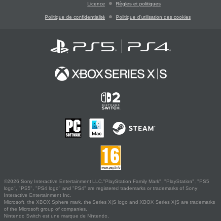
Licence
Règles et politiques
Politique de confidentialité
Politique d'utilisation des cookies
©2026 Sony Interactive Entertainment LLC."PlayStation Family Mark", "PlayStation", "PS5
logo", "PS5", "PS4 logo" and "PS4" are registered trademarks or trademarks of Sony
Interactive Entertainment Inc.
Microsoft, the XBOX Sphere mark, the Series X|S logo and XBOX Series X|S are trademarks
of the Microsoft group of companies.
Nintendo Switch est une marque de Nintendo.