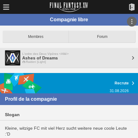
Compagnie libre
Membres
Forum
L'ordre des Deux Vipères <Allié>
Ashes of Dreams
Raiden [Light]
Recrute
31.08.2026
Profil de la compagnie
Slogan
Kleine, witzige FC mit viel Herz sucht weitere neue coole Leute
:'D