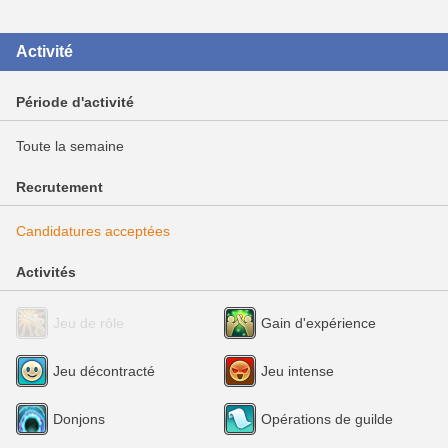
Activité
Période d'activité
Toute la semaine
Recrutement
Candidatures acceptées
Activités
Jeu de rôle
Gain d'expérience
Jeu décontracté
Jeu intense
Donjons
Opérations de guilde