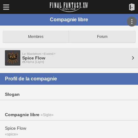
Compagnie libre
Membres
Forum
Le Maelstrom <Estimé>
Spice Flow
Alpha [Light]
Profil de la compagnie
Slogan
Compagnie libre
«Sigle»
Spice Flow
«spice»