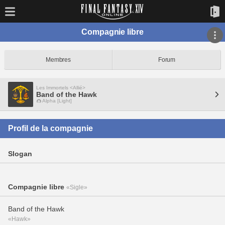
Compagnie libre
Membres
Forum
Les Immortels <Allié>
Band of the Hawk
Alpha [Light]
Profil de la compagnie
Slogan
Compagnie libre
«Sigle»
Band of the Hawk
«Hawk»