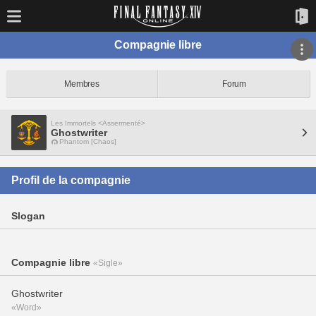
Compagnie libre
Membres
Forum
Les Immortels <Assermenté>
Ghostwriter
Phantom [Chaos]
Profil de la compagnie
Slogan
Compagnie libre
«Sigle»
Ghostwriter
«Word»