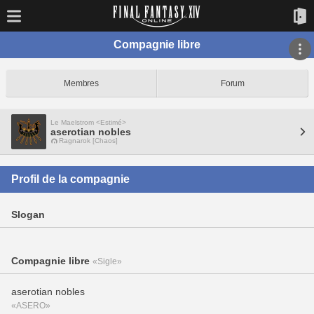
Compagnie libre
Membres
Forum
Le Maelstrom <Estimé>
aserotian nobles
Ragnarok [Chaos]
Profil de la compagnie
Slogan
Compagnie libre
«Sigle»
aserotian nobles
«ASERO»