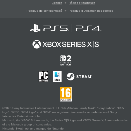
Licence
Règles et politiques
Politique de confidentialité
Politique d'utilisation des cookies
©2026 Sony Interactive Entertainment LLC."PlayStation Family Mark", "PlayStation", "PS5
logo", "PS5", "PS4 logo" and "PS4" are registered trademarks or trademarks of Sony
Interactive Entertainment Inc.
Microsoft, the XBOX Sphere mark, the Series X|S logo and XBOX Series X|S are trademarks
of the Microsoft group of companies.
Nintendo Switch est une marque de Nintendo.