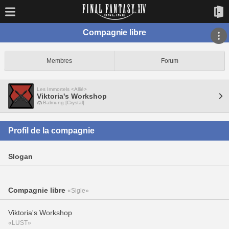
Compagnie libre
Membres
Forum
Les Immortels <Allié>
Viktoria's Workshop
Balmung [Crystal]
Profil de la compagnie
Slogan
Compagnie libre
«Sigle»
Viktoria's Workshop
«LUST»