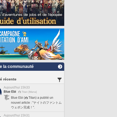
e la communauté
té récente
Aujourd'hui 15h33
Blue Ebi
Titan [Mana]
Blue Ebi (
Titan) a publié un
nouvel article : "ナイトのファントム
ウェポン完成！".
Aujourd'hui 15h31