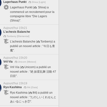
Lagerhaus Punkt
Shiva [Light]
Lagerhaus Punkt (
Shiva) a
commencé un recrutement pour la
compagnie libre "Die Lagers
(Shiva)".
Aujourd'hui 15h21
L'achesis Balanche
Tonberry [Elemental]
L'achesis Balanche (
Tonberry) a
publié un nouvel article : "今日も青
魔".
Aujourd'hui 15h20
Vril Via
Unicorn [Meteor]
Vril Via (
Unicorn) a publié un
nouvel article : "絶 妖星乱舞 活動 47
日目".
Aujourd'hui 15h19
Ryo Kashima
Ifrit [Gaia]
Ryo Kashima (
Ifrit) a publié un
nouvel article : "たのしいくれせんと
あいるにっき⑦".