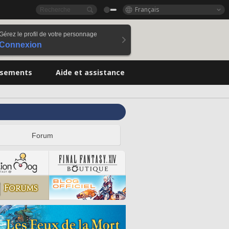
Français
Gérez le profil de votre personnage
Connexion
ssements
Aide et assistance
Forum