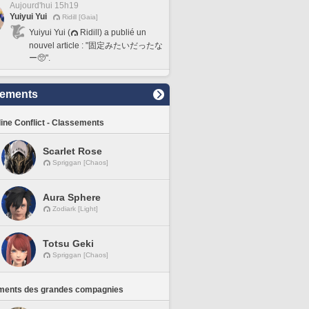
Aujourd'hui 15h19
Yuiyui Yui
Ridill [Gaia]
Yuiyui Yui (
Ridill) a publié un
nouvel article : "固定みたいだったな
ー🥺".
sements
line Conflict - Classements
Scarlet Rose
Spriggan [Chaos]
Aura Sphere
Zodiark [Light]
Totsu Geki
Spriggan [Chaos]
ments des grandes compagnies