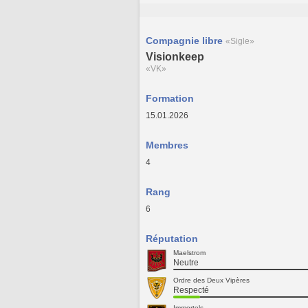
Compagnie libre
«Sigle»
Visionkeep
«VK»
Formation
15.01.2026
Membres
4
Rang
6
Réputation
Maelstrom
Neutre
Ordre des Deux Vipères
Respecté
Immortels