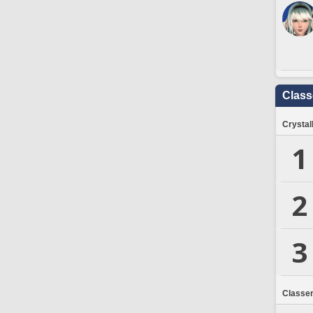
Clas
Crystal
1
2
3
Classe