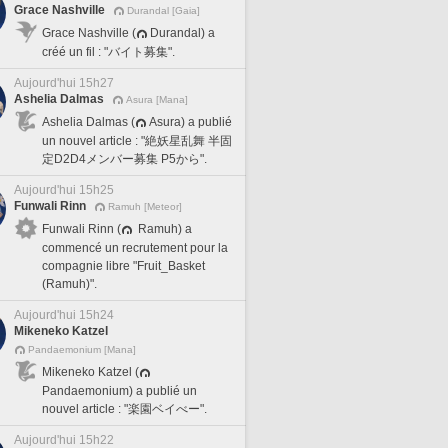
Grace Nashville
Durandal [Gaia]
Grace Nashville (
Durandal) a
créé un fil : "バイト募集".
Aujourd'hui 15h27
Ashelia Dalmas
Asura [Mana]
Ashelia Dalmas (
Asura) a publié
un nouvel article : "絶妖星乱舞 半固
定D2D4メンバー募集 P5から".
Aujourd'hui 15h25
Funwali Rinn
Ramuh [Meteor]
Funwali Rinn (
Ramuh) a
commencé un recrutement pour la
compagnie libre "Fruit_Basket
(Ramuh)".
Aujourd'hui 15h24
Mikeneko Katzel
Pandaemonium [Mana]
Mikeneko Katzel (
Pandaemonium) a publié un
nouvel article : "楽園ベイべー".
Aujourd'hui 15h22