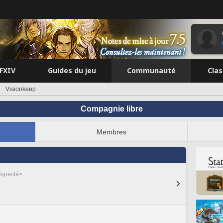
FFXIV
Guides du jeu
Communauté
Cla
Visionkeep
Compagnie libre
Membres
especté>