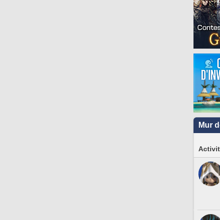
Mur d
Activi