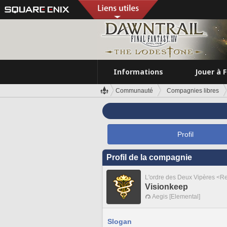
Informations
Jouer à 
Communauté
Compagnies libres
Profil
Profil de la compagnie
L'ordre des Deux Vipères <R
Visionkeep
Aegis [Elemental]
Slogan