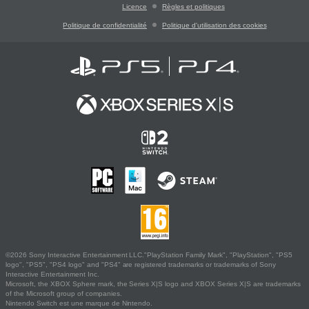
Licence
Règles et politiques
Politique de confidentialité
Politique d'utilisation des cookies
©2026 Sony Interactive Entertainment LLC."PlayStation Family Mark", "PlayStation", "PS5
logo", "PS5", "PS4 logo" and "PS4" are registered trademarks or trademarks of Sony
Interactive Entertainment Inc.
Microsoft, the XBOX Sphere mark, the Series X|S logo and XBOX Series X|S are trademarks
of the Microsoft group of companies.
Nintendo Switch est une marque de Nintendo.