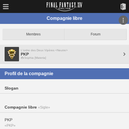
Compagnie libre
Membres
Forum
L'ordre des Deux Vipères <Neutre>
PKP
Sophia [Materia]
Profil de la compagnie
Slogan
Compagnie libre
«Sigle»
PKP
«PKP»