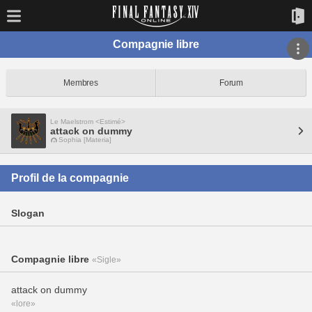
Compagnie libre
Membres
Forum
Le Maelstrom <Estimé>
attack on dummy
Sophia [Materia]
Profil de la compagnie
Slogan
Compagnie libre
«Sigle»
attack on dummy
«lore»