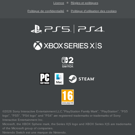
Licence
Règles et politiques
Politique de confidentialité
Politique d'utilisation des cookies
©2026 Sony Interactive Entertainment LLC."PlayStation Family Mark", "PlayStation", "PS5
logo", "PS5", "PS4 logo" and "PS4" are registered trademarks or trademarks of Sony
Interactive Entertainment Inc.
Microsoft, the XBOX Sphere mark, the Series X|S logo and XBOX Series X|S are trademarks
of the Microsoft group of companies.
Nintendo Switch est une marque de Nintendo.