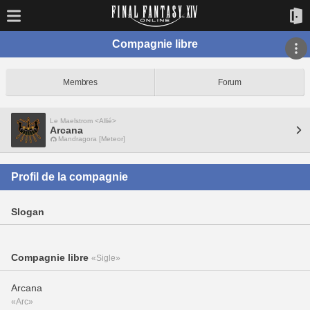
Compagnie libre
Membres
Forum
Le Maelstrom <Allié>
Arcana
Mandragora [Meteor]
Profil de la compagnie
Slogan
Compagnie libre
«Sigle»
Arcana
«Arc»