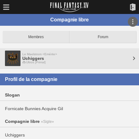
Compagnie libre
Membres
Forum
Le Maelstrom <Émérite>
Uchiggers
Ultros [Primal]
Profil de la compagnie
Slogan
Fornicate Bunnies Acquire Gil
Compagnie libre
«Sigle»
Uchiggers