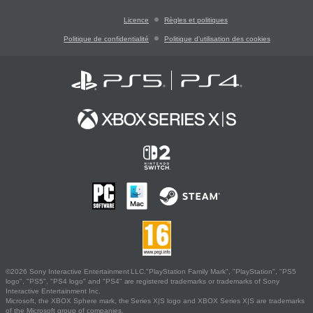
Licence
Règles et politiques
Politique de confidentialité
Politique d'utilisation des cookies
©2026 Sony Interactive Entertainment LLC."PlayStation Family Mark", "PlayStation", "PS5
logo", "PS5", "PS4 logo" and "PS4" are registered trademarks or trademarks of Sony
Interactive Entertainment Inc.
Microsoft, the XBOX Sphere mark, the Series X|S logo and XBOX Series X|S are trademarks
of the Microsoft group of companies.