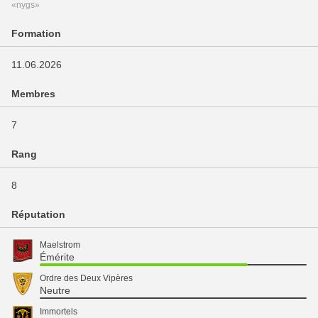
«nygs»
Formation
11.06.2026
Membres
7
Rang
8
Réputation
Maelstrom
Émérite
Ordre des Deux Vipères
Neutre
Immortels