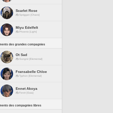
Scarlet Rose
Spriggan [Chaos]
Miyu Edelfelt
Phoenix [Light]
ments des grandes compagnies
Ot Sad
Gungnir [Elemental]
Fransabelle Chloe
Typhon [Elemental]
Ennet Akoya
Fenrir [Gaia]
ments des compagnies libres