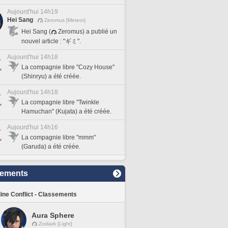
Aujourd'hui 14h19
Hei Sang
Zeromus [Meteor]
Hei Sang (
Zeromus) a publié un
nouvel article : "ギミ".
Aujourd'hui 14h18
La compagnie libre "Cozy House"
(Shinryu) a été créée.
Aujourd'hui 14h18
La compagnie libre "Twinkle
Hamuchan" (Kujata) a été créée.
Aujourd'hui 14h16
La compagnie libre "mmm"
(Garuda) a été créée.
sements
line Conflict - Classements
Aura Sphere
Zodiark [Light]