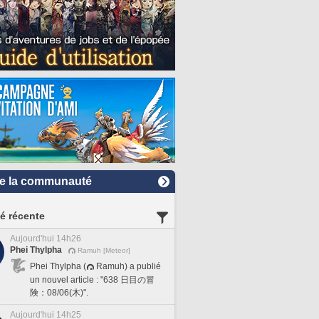
e la communauté
té récente
Aujourd'hui 14h26
Phei Thylpha
Ramuh [Meteor]
Phei Thylpha (
Ramuh) a publié
un nouvel article : "638 日目の冒
険：08/06(木)".
Aujourd'hui 14h25