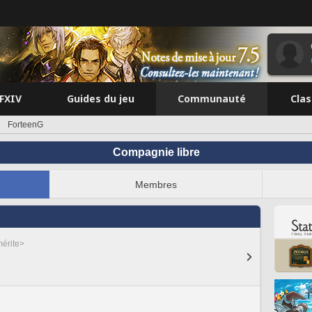
FFXIV
Guides du jeu
Communauté
Cla
ForteenG
Compagnie libre
Membres
mérite>