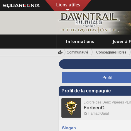
Informations
Jouer à 
Communauté
Compagnies libres
Profil
Profil de la compagnie
L'ordre des Deux Vipères <É
ForteenG
Tiamat [Gaia]
Slogan