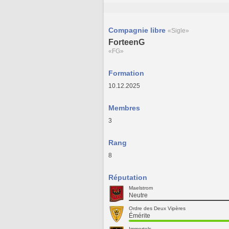
Compagnie libre
«Sigle»
ForteenG
«FG»
Formation
10.12.2025
Membres
3
Rang
8
Réputation
Maelstrom
Neutre
Ordre des Deux Vipères
Émérite
Immortels