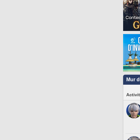
Mur d
Activi