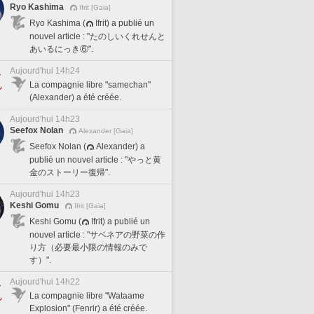
Ryo Kashima
Ifrit [Gaia]
Ryo Kashima (
Ifrit) a publié un
nouvel article : "たのしいくれせんと
あいるにっき⑥".
Aujourd'hui 14h24
La compagnie libre "samechan"
(Alexander) a été créée.
Aujourd'hui 14h23
Seefox Nolan
Alexander [Gaia]
Seefox Nolan (
Alexander) a
publié un nouvel article : "やっと黄
金のストーリー復帰".
Aujourd'hui 14h23
Keshi Gomu
Ifrit [Gaia]
Keshi Gomu (
Ifrit) a publié un
nouvel article : "サベネアの野菜の作
り方（必要最小限の情報のみで
す）".
Aujourd'hui 14h22
La compagnie libre "Wataame
Explosion" (Fenrir) a été créée.