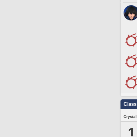
Clas
Crystal
1