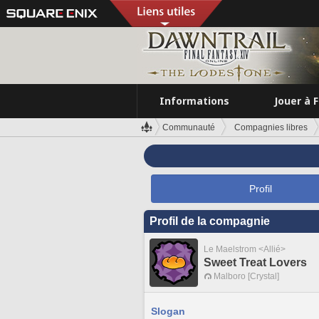
Informations
Jouer à 
Communauté
Compagnies libres
Profil
Profil de la compagnie
Le Maelstrom <Allié>
Sweet Treat Lovers
Malboro [Crystal]
Slogan