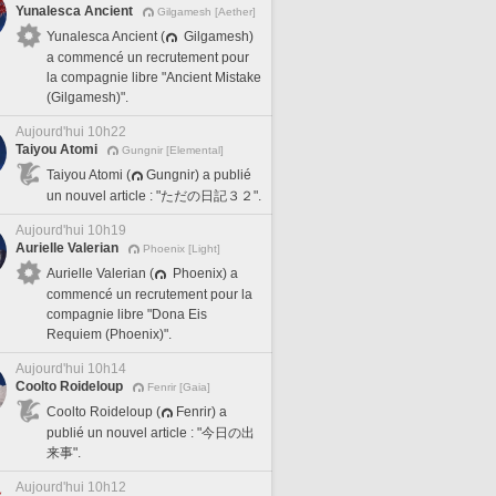
Yunalesca Ancient
Gilgamesh [Aether]
Yunalesca Ancient (
Gilgamesh)
a commencé un recrutement pour
la compagnie libre "Ancient Mistake
(Gilgamesh)".
Aujourd'hui 10h22
Taiyou Atomi
Gungnir [Elemental]
Taiyou Atomi (
Gungnir) a publié
un nouvel article : "ただの日記３２".
Aujourd'hui 10h19
Aurielle Valerian
Phoenix [Light]
Aurielle Valerian (
Phoenix) a
commencé un recrutement pour la
compagnie libre "Dona Eis
Requiem (Phoenix)".
Aujourd'hui 10h14
Coolto Roideloup
Fenrir [Gaia]
Coolto Roideloup (
Fenrir) a
publié un nouvel article : "今日の出
来事".
Aujourd'hui 10h12