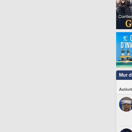
Mur d
Activi