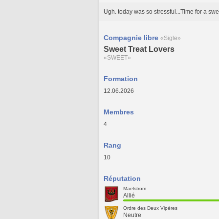
Ugh. today was so stressful...Time for a swee
Compagnie libre
«Sigle»
Sweet Treat Lovers
«SWEET»
Formation
12.06.2026
Membres
4
Rang
10
Réputation
Maelstrom
Allié
Ordre des Deux Vipères
Neutre