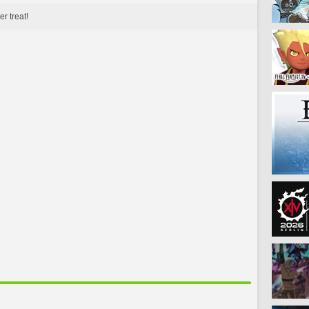
r treat!