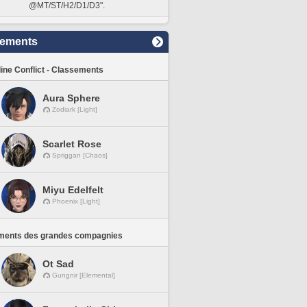
@MT/ST/H2/D1/D3".
sements
line Conflict - Classements
Aura Sphere
Zodiark [Light]
Scarlet Rose
Spriggan [Chaos]
Miyu Edelfelt
Phoenix [Light]
ments des grandes compagnies
Ot Sad
Gungnir [Elemental]