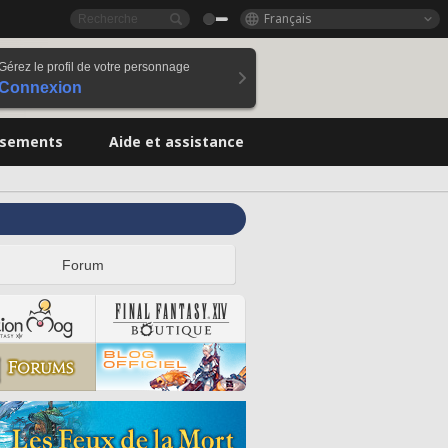
Français
Gérez le profil de votre personnage
Connexion
ssements
Aide et assistance
Forum