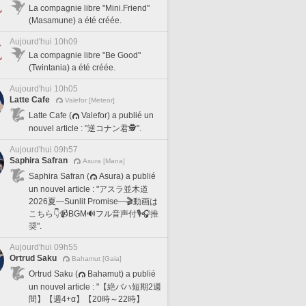
La compagnie libre "Mini.Friend"
(Masamune) a été créée.
Aujourd'hui 10h09
La compagnie libre "Be Good"
(Twintania) a été créée.
Aujourd'hui 10h05
Latte Cafe
Valefor [Meteor]
Latte Cafe (
Valefor) a publié un
nouvel article : "逆コナン君🕵️".
Aujourd'hui 09h57
Saphira Safran
Asura [Mana]
Saphira Safran (
Asura) a publié
un nouvel article : "アスラ並木道
2026夏―Sunlit Promise―🎬動画は
こちら👇📹BGM🔊フル音声付🎙️🎧推
奨".
Aujourd'hui 09h55
Ortrud Saku
Bahamut [Gaia]
Ortrud Saku (
Bahamut) a publié
un nouvel article : "【絶バハ短期2週
間】【週4+α】【20時～22時】