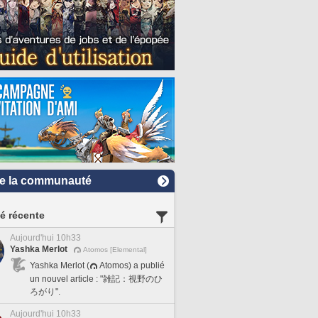
e la communauté
té récente
Aujourd'hui 10h33
Yashka Merlot
Atomos [Elemental]
Yashka Merlot (
Atomos) a publié
un nouvel article : "雑記：視野のひ
ろがり".
Aujourd'hui 10h33