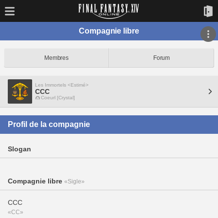
Compagnie libre
Membres
Forum
Les Immortels <Estimé>
CCC
Coeurl [Crystal]
Profil de la compagnie
Slogan
Compagnie libre
«Sigle»
CCC
«CC»