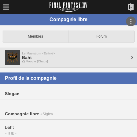
Compagnie libre
Membres
Forum
Le Maelstrom <Estimé>
Baht
Moogle [Chaos]
Profil de la compagnie
Slogan
Compagnie libre
«Sigle»
Baht
«THB»