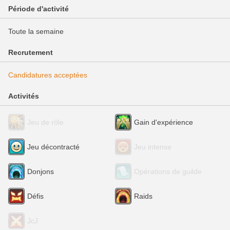
Période d'activité
Toute la semaine
Recrutement
Candidatures acceptées
Activités
Jeu de rôle
Gain d'expérience
Jeu décontracté
Jeu intense
Donjons
Opérations de guilde
Défis
Raids
JcJ