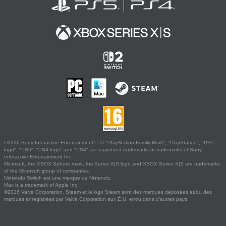
©2026 Sony Interactive Entertainment LLC."PlayStation Family Mark", "PlayStation", "PS5
logo", "PS5", "PS4 logo" and "PS4" are registered trademarks or trademarks of Sony
Interactive Entertainment Inc.
Microsoft, the XBOX Sphere mark, the Series X|S logo and XBOX Series X|S are trademarks
of the Microsoft group of companies.
Nintendo Switch est une marque de Nintendo.
Mac is a trademark of Apple Inc.
©2026 Valve Corporation. Steam et le logo Steam sont des marques déposées et/ou des
marques enregistrées par Valve Corporation aux É.U. et/ou dans d'autres pays.