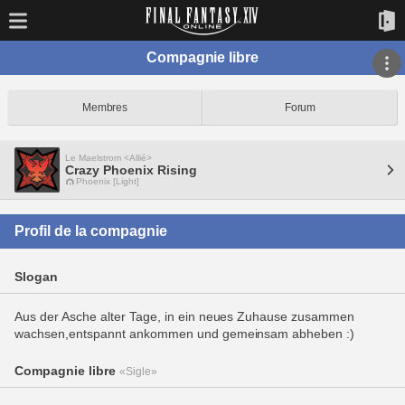
Compagnie libre
Membres
Forum
Le Maelstrom <Allié>
Crazy Phoenix Rising
Phoenix [Light]
Profil de la compagnie
Slogan
Aus der Asche alter Tage, in ein neues Zuhause zusammen
wachsen,entspannt ankommen und gemeinsam abheben :)
Compagnie libre
«Sigle»