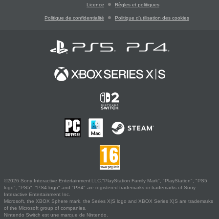
Licence
Règles et politiques
Politique de confidentialité
Politique d'utilisation des cookies
©2026 Sony Interactive Entertainment LLC."PlayStation Family Mark", "PlayStation", "PS5
logo", "PS5", "PS4 logo" and "PS4" are registered trademarks or trademarks of Sony
Interactive Entertainment Inc.
Microsoft, the XBOX Sphere mark, the Series X|S logo and XBOX Series X|S are trademarks
of the Microsoft group of companies.
Nintendo Switch est une marque de Nintendo.