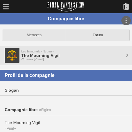
Compagnie libre
Membres
Forum
Les Immortels <Neutre>
The Mourning Vigil
Lamia [Primal]
Profil de la compagnie
Slogan
Compagnie libre
«Sigle»
The Mourning Vigil
«Vigil»