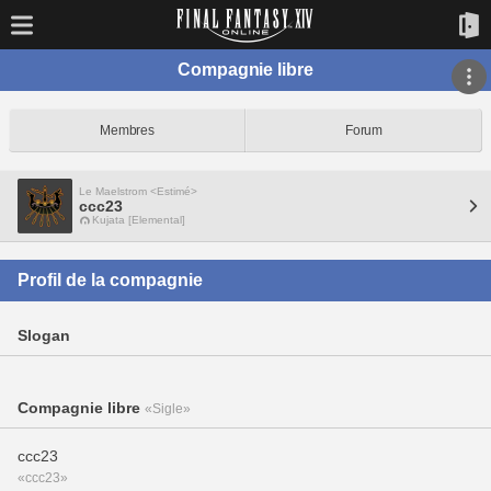
Compagnie libre
Membres
Forum
Le Maelstrom <Estimé>
ccc23
Kujata [Elemental]
Profil de la compagnie
Slogan
Compagnie libre
«Sigle»
ccc23
«ccc23»