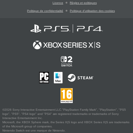
Licence
Règles et politiques
Politique de confidentialité
Politique d'utilisation des cookies
©2026 Sony Interactive Entertainment LLC."PlayStation Family Mark", "PlayStation", "PS5
logo", "PS5", "PS4 logo" and "PS4" are registered trademarks or trademarks of Sony
Interactive Entertainment Inc.
Microsoft, the XBOX Sphere mark, the Series X|S logo and XBOX Series X|S are trademarks
of the Microsoft group of companies.
Nintendo Switch est une marque de Nintendo.