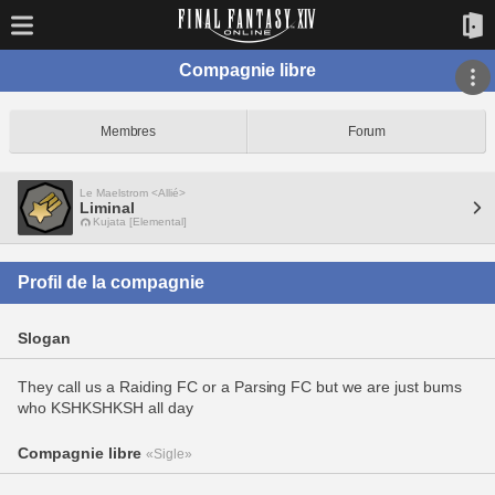
Compagnie libre
Membres
Forum
Le Maelstrom <Allié>
Liminal
Kujata [Elemental]
Profil de la compagnie
Slogan
They call us a Raiding FC or a Parsing FC but we are just bums
who KSHKSHKSH all day
Compagnie libre
«Sigle»