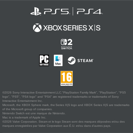
©2026 Sony Interactive Entertainment LLC."PlayStation Family Mark", "PlayStation", "PS5
logo", "PS5", "PS4 logo" and "PS4" are registered trademarks or trademarks of Sony
Interactive Entertainment Inc.
Microsoft, the XBOX Sphere mark, the Series X|S logo and XBOX Series X|S are trademarks
of the Microsoft group of companies.
Nintendo Switch est une marque de Nintendo.
Mac is a trademark of Apple Inc.
©2026 Valve Corporation. Steam et le logo Steam sont des marques déposées et/ou des
marques enregistrées par Valve Corporation aux É.U. et/ou dans d'autres pays.