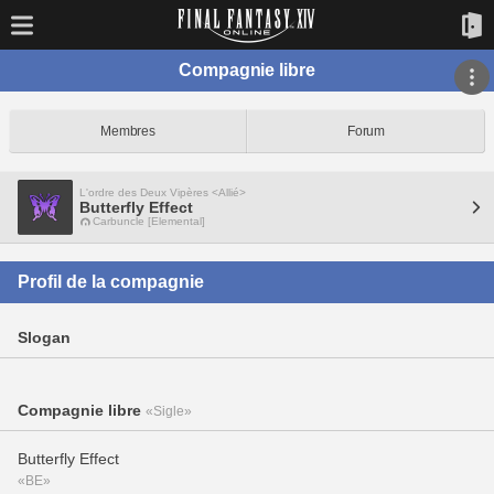
Compagnie libre
Membres
Forum
L'ordre des Deux Vipères <Allié>
Butterfly Effect
Carbuncle [Elemental]
Profil de la compagnie
Slogan
Compagnie libre
«Sigle»
Butterfly Effect
«BE»