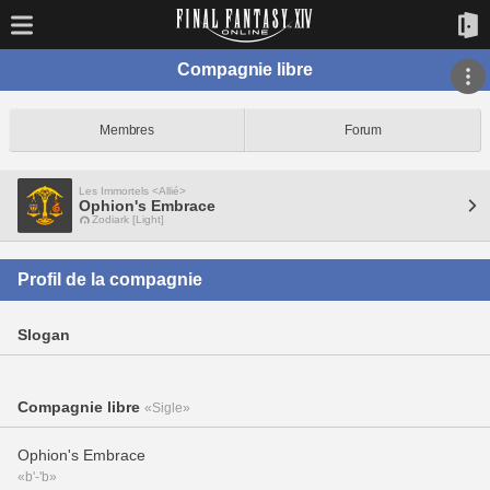
Compagnie libre
Membres
Forum
Les Immortels <Allié>
Ophion's Embrace
Zodiark [Light]
Profil de la compagnie
Slogan
Compagnie libre
«Sigle»
Ophion's Embrace
«b'-'b»