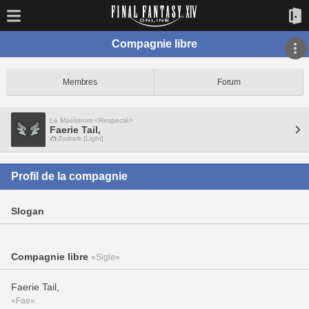
Compagnie libre
Membres
Forum
Le Maelstrom <Respecté>
Faerie Tail,
Zodiark [Light]
Profil de la compagnie
Slogan
Compagnie libre
«Sigle»
Faerie Tail,
«Fae»