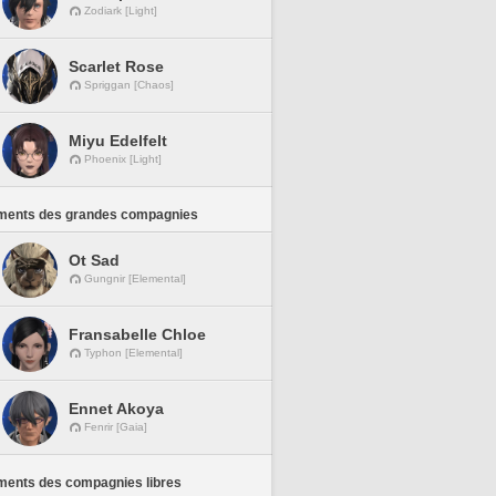
Zodiark [Light]
Scarlet Rose
Spriggan [Chaos]
Miyu Edelfelt
Phoenix [Light]
ments des grandes compagnies
Ot Sad
Gungnir [Elemental]
Fransabelle Chloe
Typhon [Elemental]
Ennet Akoya
Fenrir [Gaia]
ments des compagnies libres