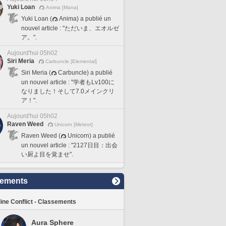
Yuki Loan
Anima [Mana]
Yuki Loan (
Anima) a publié un
nouvel article : "ただいま、エオルゼ
ア。".
Aujourd'hui 05h02
Siri Meria
Carbuncle [Elemental]
Siri Meria (
Carbuncle) a publié
un nouvel article : "学者もLv100に
なりました！そして7.0メインクリ
ア！".
Aujourd'hui 05h02
Raven Weed
Unicorn [Meteor]
Raven Weed (
Unicorn) a publié
un nouvel article : "2127日目：出会
い厨よ目を覚ませ".
sements
line Conflict - Classements
Aura Sphere