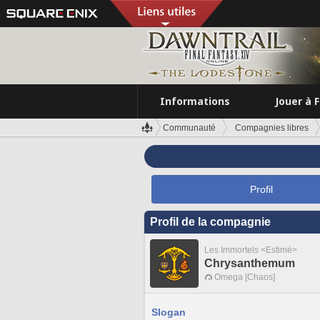
Informations
Jouer à 
Communauté
Compagnies libres
Profil
Profil de la compagnie
Les Immortels <Estimé>
Chrysanthemum
Omega [Chaos]
Slogan