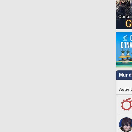
Mur d
Activi