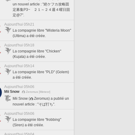
un nouvel article : "絶ケフカ攻略固
定募集P3~ ２１～２４週４曜日固
定@7".
Aujourd'hui 05h21
La compagnie libre "Wisteria Moon"
(Ultima) a été créée.
Aujourd'hui 05h18
La compagnie libre "Chicken"
(Kujata) a été créée.
Aujourd'hui 05h14
La compagnie libre "PLD" (Golem)
a été créée.
Aujourd'hui 05h06
Mii Snow
Zeromus [Meteor]
Mii Snow (
Zeromus) a publié un
nouvel article : "そば打ち".
Aujourd'hui 05h06
La compagnie libre "frobbing"
(Siren) a été créée.
Aujourd'hui 05h04