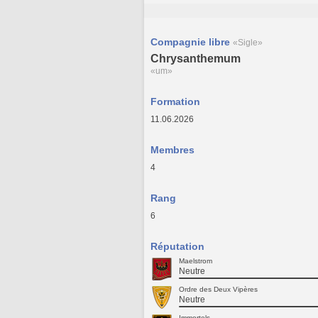
Compagnie libre
«Sigle»
Chrysanthemum
«um»
Formation
11.06.2026
Membres
4
Rang
6
Réputation
Maelstrom
Neutre
Ordre des Deux Vipères
Neutre
Immortels