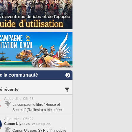
e la communauté
té récente
Aujourd'hui 05h28
La compagnie libre "House of
Secrets" (Rafflesia) a été créée.
Aujourd'hui 05h22
Canon Ulysses
Ridill [Gaia]
Canon Ulysses (
Ridill) a publié