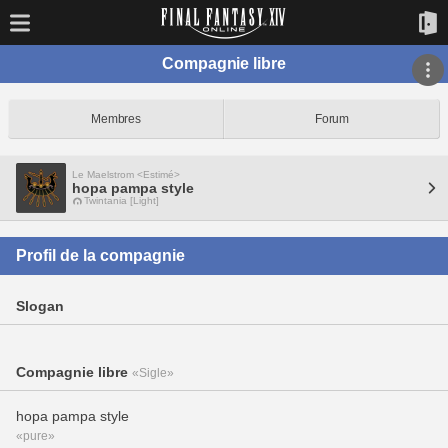
Compagnie libre
Membres
Forum
Le Maelstrom <Estimé>
hopa pampa style
Twintania [Light]
Profil de la compagnie
Slogan
Compagnie libre
«Sigle»
hopa pampa style
«pure»