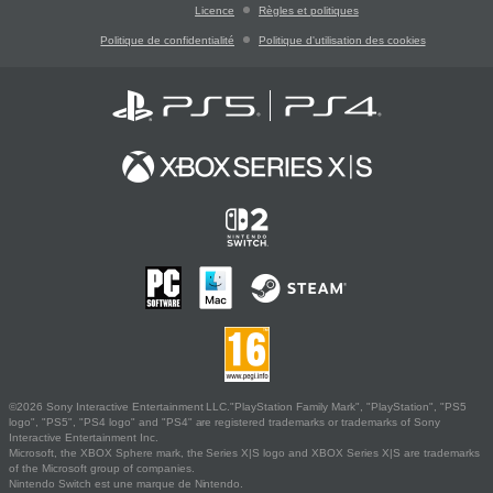
Licence
Règles et politiques
Politique de confidentialité
Politique d'utilisation des cookies
©2026 Sony Interactive Entertainment LLC."PlayStation Family Mark", "PlayStation", "PS5
logo", "PS5", "PS4 logo" and "PS4" are registered trademarks or trademarks of Sony
Interactive Entertainment Inc.
Microsoft, the XBOX Sphere mark, the Series X|S logo and XBOX Series X|S are trademarks
of the Microsoft group of companies.
Nintendo Switch est une marque de Nintendo.