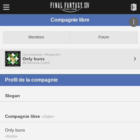
Compagnie libre
Membres
Forum
Les Immortels <Respecté>
Only buns
Twintania [Light]
Profil de la compagnie
Slogan
Compagnie libre
«Sigle»
Only buns
«buns»