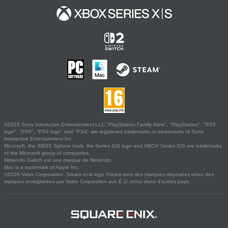
©2026 Sony Interactive Entertainment LLC."PlayStation Family Mark", "PlayStation", "PS5
logo", "PS5", "PS4 logo" and "PS4" are registered trademarks or trademarks of Sony
Interactive Entertainment Inc.
Microsoft, the XBOX Sphere mark, the Series X|S logo and XBOX Series X|S are trademarks
of the Microsoft group of companies.
Nintendo Switch est une marque de Nintendo.
Mac is a trademark of Apple Inc.
©2026 Valve Corporation. Steam et le logo Steam sont des marques déposées et/ou des
marques enregistrées par Valve Corporation aux É.U. et/ou dans d'autres pays.