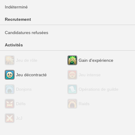
Indéterminé
Recrutement
Candidatures refusées
Activités
Jeu de rôle
Gain d'expérience
Jeu décontracté
Jeu intense
Donjons
Opérations de guilde
Défis
Raids
JcJ