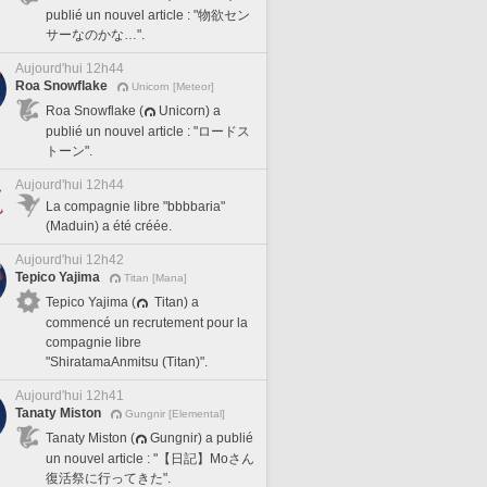
publié un nouvel article : "物欲セン
サーなのかな…".
Aujourd'hui 12h44
Roa Snowflake
Unicorn [Meteor]
Roa Snowflake (
Unicorn) a
publié un nouvel article : "ロードス
トーン".
Aujourd'hui 12h44
La compagnie libre "bbbbaria"
(Maduin) a été créée.
Aujourd'hui 12h42
Tepico Yajima
Titan [Mana]
Tepico Yajima (
Titan) a
commencé un recrutement pour la
compagnie libre
"ShiratamaAnmitsu (Titan)".
Aujourd'hui 12h41
Tanaty Miston
Gungnir [Elemental]
Tanaty Miston (
Gungnir) a publié
un nouvel article : "【日記】Moさん
復活祭に行ってきた".