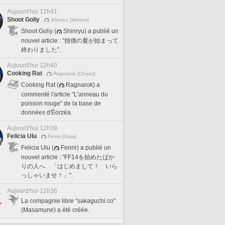
Aujourd'hui 12h41
Shoot Goliy
Shinryu [Meteor]
Shoot Goliy (
Shinryu) a publié un
nouvel article : "拙僧の夏が始まって
終わりました".
Aujourd'hui 12h40
Cooking Rat
Ragnarok [Chaos]
Cooking Rat (
Ragnarok) a
commenté l'article "L'anneau du
poisson rouge" de la base de
données d'Éorzéa.
Aujourd'hui 12h39
Felicia Ulu
Fenrir [Gaia]
Felicia Ulu (
Fenrir) a publié un
nouvel article : "FF14を始めたばか
りの人へ 「はじめまして！ いら
っしゃいませ！」".
Aujourd'hui 12h36
La compagnie libre "sakaguchi.co"
(Masamune) a été créée.