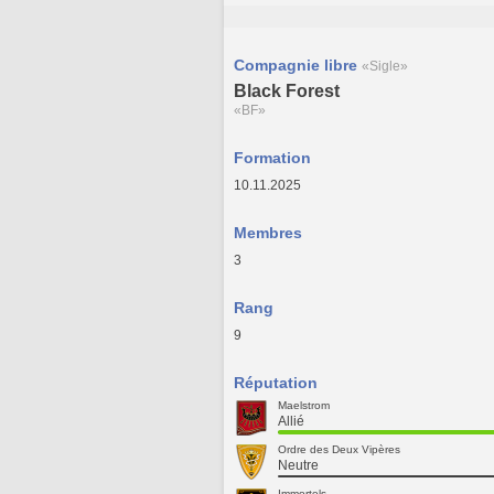
Compagnie libre
«Sigle»
Black Forest
«BF»
Formation
10.11.2025
Membres
3
Rang
9
Réputation
Maelstrom
Allié
Ordre des Deux Vipères
Neutre
Immortels