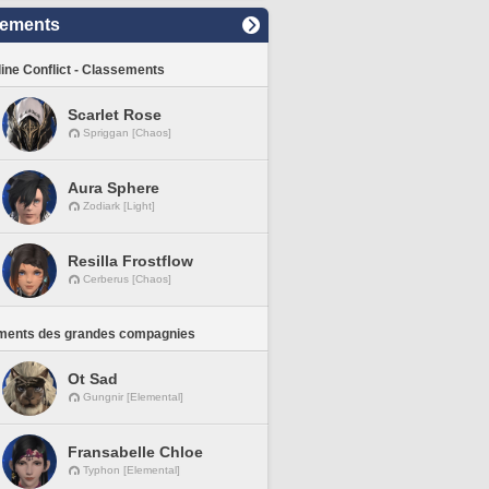
sements
line Conflict - Classements
Scarlet Rose
Spriggan [Chaos]
Aura Sphere
Zodiark [Light]
Resilla Frostflow
Cerberus [Chaos]
ments des grandes compagnies
Ot Sad
Gungnir [Elemental]
Fransabelle Chloe
Typhon [Elemental]