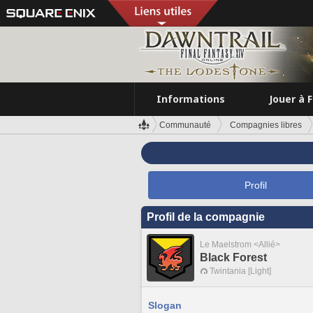
Informations
Jouer à 
Communauté
Compagnies libres
Profil
Profil de la compagnie
Le Maelstrom <Allié>
Black Forest
Twintania [Light]
Slogan