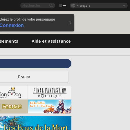
Français
Gérez le profil de votre personnage
Connexion
ssements
Aide et assistance
Forum