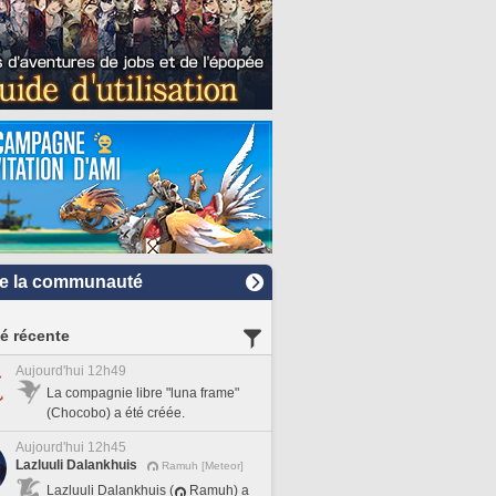
e la communauté
té récente
Aujourd'hui 12h49
La compagnie libre "luna frame"
(Chocobo) a été créée.
Aujourd'hui 12h45
Lazluuli Dalankhuis
Ramuh [Meteor]
Lazluuli Dalankhuis (
Ramuh) a