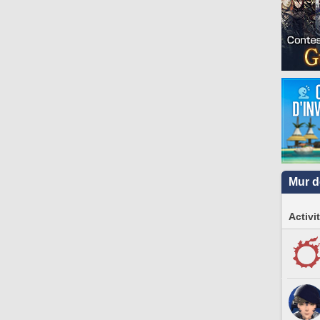
Mur d
Activi