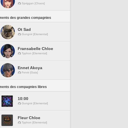
Spriggan [Chaos]
ments des grandes compagnies
Ot Sad
Gungnir [Elemental]
Fransabelle Chloe
Typhon [Elemental]
Ennet Akoya
Fenrir [Gaia]
ments des compagnies libres
10:00
Gungnir [Elemental]
Fleur Chloe
Typhon [Elemental]