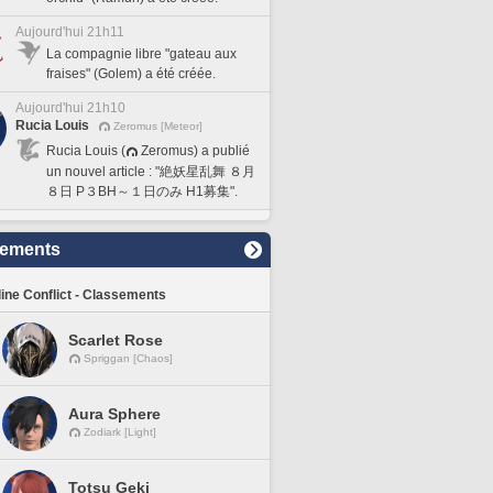
Aujourd'hui 21h11
La compagnie libre "gateau aux
fraises" (Golem) a été créée.
Aujourd'hui 21h10
Rucia Louis
Zeromus [Meteor]
Rucia Louis (
Zeromus) a publié
un nouvel article : "絶妖星乱舞 ８月
８日 P３BH～１日のみ H1募集".
sements
line Conflict - Classements
Scarlet Rose
Spriggan [Chaos]
Aura Sphere
Zodiark [Light]
Totsu Geki