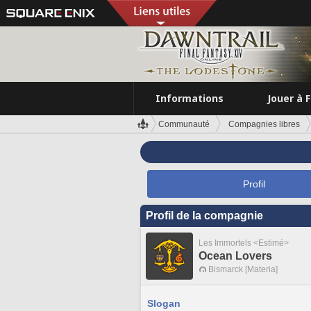
Informations
Jouer à 
Communauté
Compagnies libres
Profil
Profil de la compagnie
Les Immortels <Estimé>
Ocean Lovers
Bismarck [Materia]
Slogan