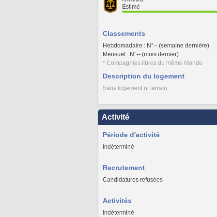
Estimé
Classements
Hebdomadaire : N°-- (semaine dernière)
Mensuel : N°-- (mois dernier)
* Compagnies libres du même Monde
Description du logement
Sans logement ni terrain
Activité
Période d'activité
Indéterminé
Recrutement
Candidatures refusées
Activités
Indéterminé