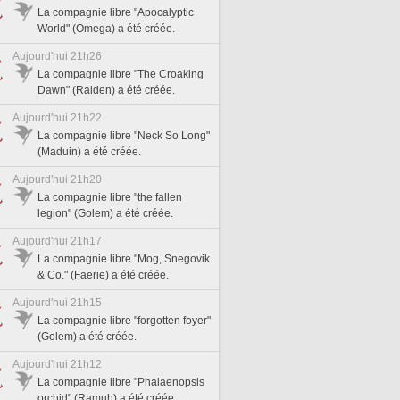
La compagnie libre "Apocalyptic
World" (Omega) a été créée.
Aujourd'hui 21h26
La compagnie libre "The Croaking
Dawn" (Raiden) a été créée.
Aujourd'hui 21h22
La compagnie libre "Neck So Long"
(Maduin) a été créée.
Aujourd'hui 21h20
La compagnie libre "the fallen
legion" (Golem) a été créée.
Aujourd'hui 21h17
La compagnie libre "Mog, Snegovik
& Co." (Faerie) a été créée.
Aujourd'hui 21h15
La compagnie libre "forgotten foyer"
(Golem) a été créée.
Aujourd'hui 21h12
La compagnie libre "Phalaenopsis
orchid" (Ramuh) a été créée.