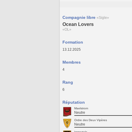
Compagnie libre
«Sigle»
Ocean Lovers
«OL»
Formation
13.12.2025
Membres
4
Rang
6
Réputation
Maelstrom
Neutre
Ordre des Deux Vipères
Neutre
Immortels