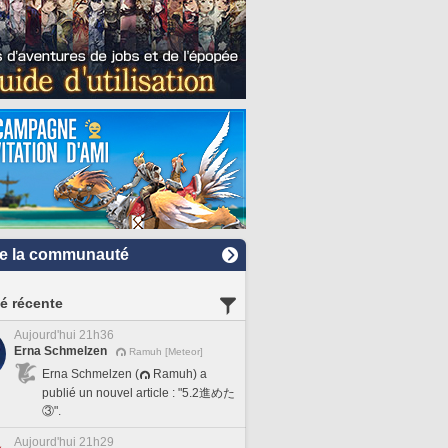
e la communauté
té récente
Aujourd'hui 21h36
Erna Schmelzen
Ramuh [Meteor]
Erna Schmelzen (
Ramuh) a
publié un nouvel article : "5.2進めた
③".
Aujourd'hui 21h29