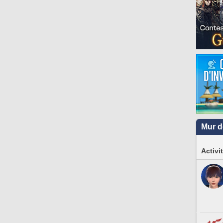
Mur d
Activi