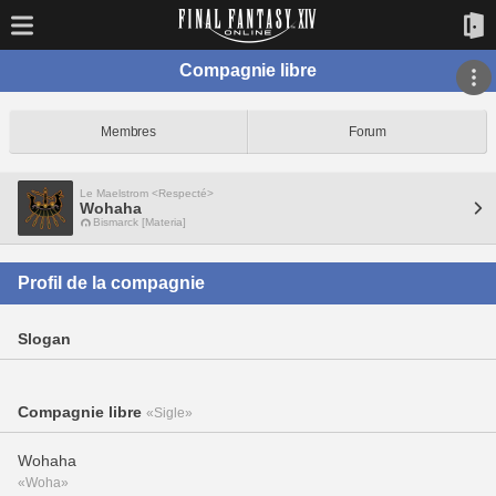
Compagnie libre
Membres
Forum
Le Maelstrom <Respecté>
Wohaha
Bismarck [Materia]
Profil de la compagnie
Slogan
Compagnie libre
«Sigle»
Wohaha
«Woha»