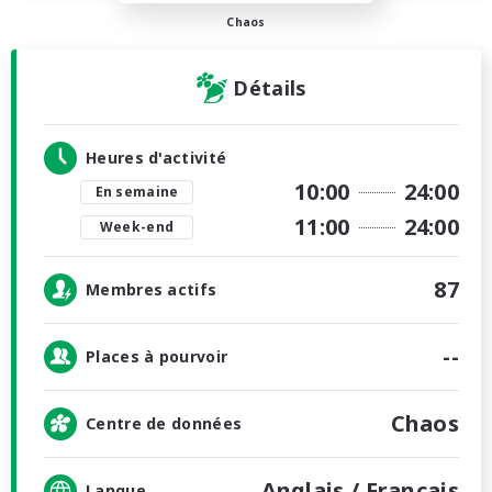
Chaos
Détails
Heures d'activité
10:00
24:00
En semaine
11:00
24:00
Week-end
87
Membres actifs
--
Places à pourvoir
Chaos
Centre de données
Anglais /
Français
Langue