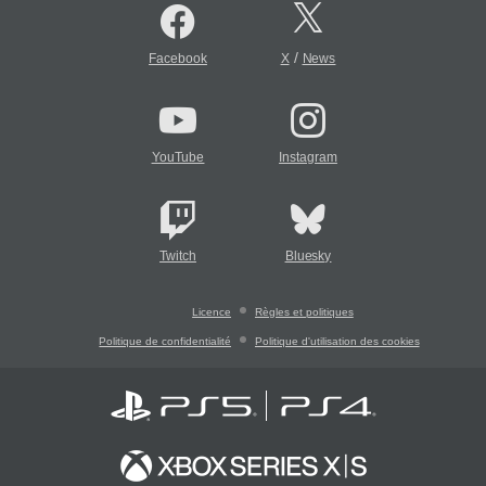
/
Facebook
X
News
YouTube
Instagram
Twitch
Bluesky
Licence
Règles et politiques
Politique de confidentialité
Politique d'utilisation des cookies