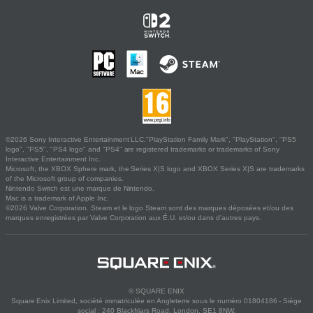
©2026 Sony Interactive Entertainment LLC."PlayStation Family Mark", "PlayStation", "PS5
logo", "PS5", "PS4 logo" and "PS4" are registered trademarks or trademarks of Sony
Interactive Entertainment Inc.
Microsoft, the XBOX Sphere mark, the Series X|S logo and XBOX Series X|S are trademarks
of the Microsoft group of companies.
Nintendo Switch est une marque de Nintendo.
Mac is a trademark of Apple Inc.
©2026 Valve Corporation. Steam et le logo Steam sont des marques déposées et/ou des
marques enregistrées par Valve Corporation aux É.U. et/ou dans d'autres pays.
© SQUARE ENIX
Square Enix Limited, société immatriculée en Angleterre sous le numéro 01804186 - Siège
social : 240 Blackfriars Road, London, SE1 8NW.