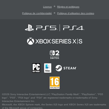
Licence
Règles et politiques
Politique de confidentialité
Politique d'utilisation des cookies
©2026 Sony Interactive Entertainment LLC."PlayStation Family Mark", "PlayStation", "PS5
logo", "PS5", "PS4 logo" and "PS4" are registered trademarks or trademarks of Sony
Interactive Entertainment Inc.
Microsoft, the XBOX Sphere mark, the Series X|S logo and XBOX Series X|S are trademarks
of the Microsoft group of companies.