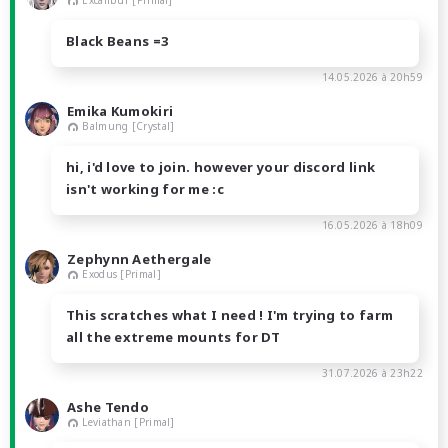
Black Beans =3
14.05.2026 à 20h59
Emika Kumokiri
Balmung [Crystal]
hi, i'd love to join. however your discord link
isn't working for me :c
16.05.2026 à 18h09
Zephynn Aethergale
Exodus [Primal]
This scratches what I need ! I'm trying to farm
all the extreme mounts for DT
31.07.2026 à 23h22
Ashe Tendo
Leviathan [Primal]