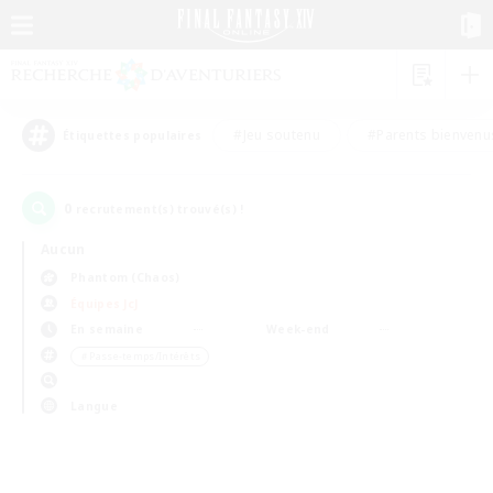
#Jeu soutenu
#Parents bienvenu
Étiquettes populaires
0
recrutement(s) trouvé(s) !
Aucun
Phantom (Chaos)
Équipes JcJ
En semaine
Week-end
＃Passe-temps/Intérêts
Langue