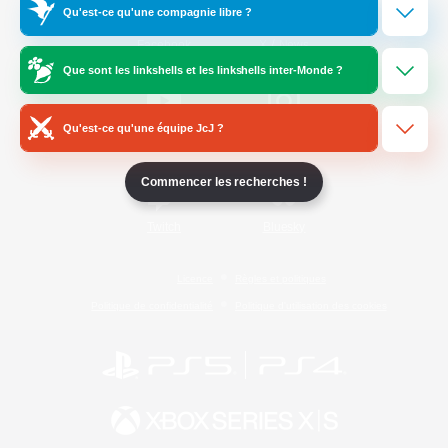
Qu'est-ce qu'une compagnie libre ?
/
Facebook
X
News
Que sont les linkshells et les linkshells inter-Monde ?
Qu'est-ce qu'une équipe JcJ ?
YouTube
Instagram
Commencer les recherches !
Twitch
Bluesky
Licence
Règles et politiques
Politique de confidentialité
Politique d'utilisation des cookies