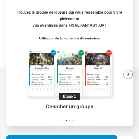
Trouvez le groupe de joueurs qui vous ressemble pour vivre
pleinement
vos aventures dans FINAL FANTASY XIV !
Utilisation de la recherche d'aventuriers
Version de bureau
Étape 1
Chercher un groupe
Prend
Télécharger le jeu
Informations officielles