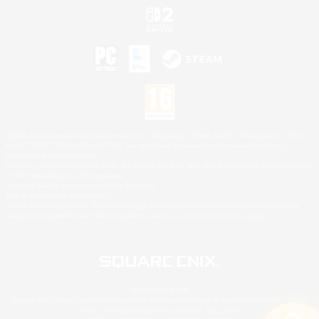
©2026 Sony Interactive Entertainment LLC."PlayStation Family Mark", "PlayStation", "PS5
logo", "PS5", "PS4 logo" and "PS4" are registered trademarks or trademarks of Sony
Interactive Entertainment Inc.
Microsoft, the XBOX Sphere mark, the Series X|S logo and XBOX Series X|S are trademarks
of the Microsoft group of companies.
Nintendo Switch est une marque de Nintendo.
Mac is a trademark of Apple Inc.
©2026 Valve Corporation. Steam et le logo Steam sont des marques déposées et/ou des
marques enregistrées par Valve Corporation aux É.U. et/ou dans d'autres pays.
© SQUARE ENIX
Square Enix Limited, société immatriculée en Angleterre sous le numéro 01804186 - Siège
social : 240 Blackfriars Road, London, SE1 8NW.