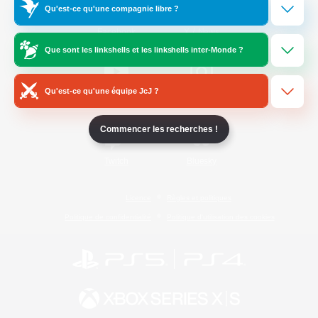
Qu'est-ce qu'une compagnie libre ?
/
Facebook
X
News
Que sont les linkshells et les linkshells inter-Monde ?
Qu'est-ce qu'une équipe JcJ ?
YouTube
Instagram
Commencer les recherches !
Twitch
Bluesky
Licence
Règles et politiques
Politique de confidentialité
Politique d'utilisation des cookies