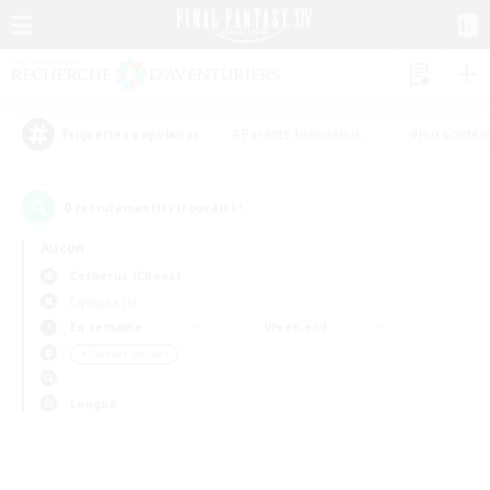
#Parents bienvenus
#Jeu souten
Étiquettes populaires
0
recrutement(s) trouvé(s) !
Aucun
Cerberus (Chaos)
Équipes JcJ
En semaine
Week-end
＃Joueurs sociaux
Langue