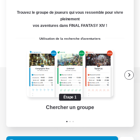
Trouvez le groupe de joueurs qui vous ressemble pour vivre
pleinement
vos aventures dans FINAL FANTASY XIV !
Utilisation de la recherche d'aventuriers
Version de bureau
Étape 1
Chercher un groupe
Prend
Télécharger le jeu
Informations officielles