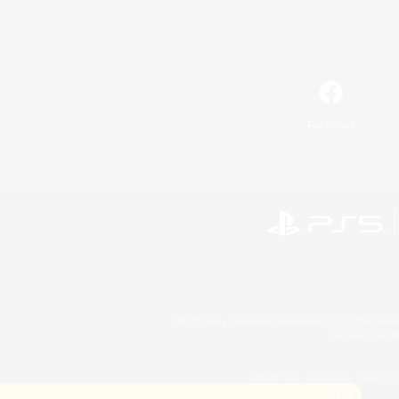
Facebook
©2026 Sony Interactive Entertainment LLC."PlayStation
Microsoft, the 
©2026 Valve Corporation. Steam et 