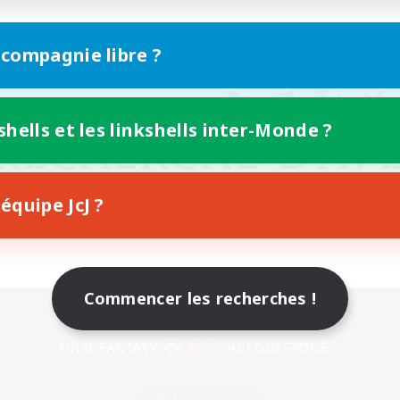
 compagnie libre ?
shells et les linkshells inter-Monde ?
équipe JcJ ?
Commencer les recherches !
Version mobile