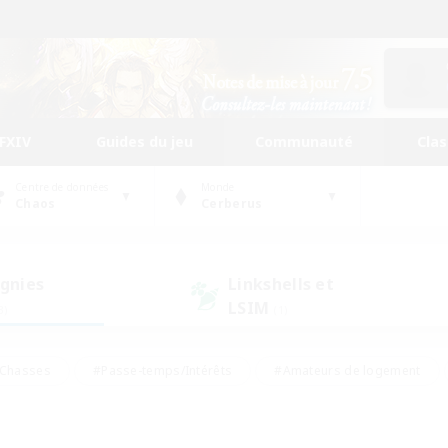
FFXIV
Guides du jeu
Communauté
Cla
Centre de données
Monde
Chaos
Cerberus
gnies
Linkshells et
LSIM
3)
(1)
Chasses
#Passe-temps/Intérêts
#Amateurs de logement
nus
#Amateurs de capture d'écran
#Événements joueurs
mateurs de mirage
#Carte aux trésors
#Joueurs sociaux