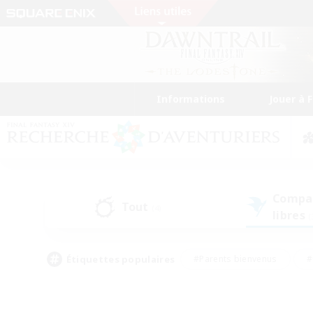
Informations
Jouer à 
Compa
Tout
(4)
libres
(
Étiquettes populaires
#Parents bienvenus
#
#Amateurs d'histoire
#Étudiants bienve
#Artisans/Récolteurs
#Amateurs de JcJ
#A