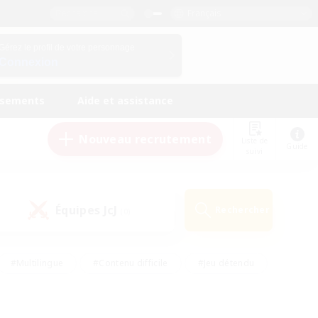
Français
Gérez le profil de votre personnage
Connexion
ssements
Aide et assistance
Nouveau recrutement
Liste de
Guide
suivi
Équipes JcJ
Rechercher
(0)
#Multilingue
#Contenu difficile
#Jeu détendu
#Amateurs de jeu de rôle
#Jeu soutenu
#Débutants bienvenus
#Travailleurs bienvenus