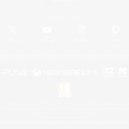
Télécharger le jeu
Informations officielles
X
/
News
YouTube
Instagram
Twitch
Licence
Règles et politiques
Politique de confidentialité
Politique d'utilisation des cookie
 Family Mark", "PlayStation", "PS5 logo", "PS5", "PS4 logo" and "PS4" are registered trademark
XBOX Sphere mark, the Series X|S logo and XBOX Series X|S are trademarks of the Microsoft gro
Nintendo Switch est une marque de Nintendo.
Mac is a trademark of Apple Inc.
le logo Steam sont des marques déposées et/ou des marques enregistrées par Valve Corporation