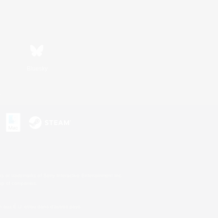
Bluesky
s
s or trademarks of Sony Interactive Entertainment Inc.
up of companies.
 aux É.U. et/ou dans d'autres pays.