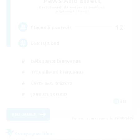
Paws And Effect
Recrutement de nouveaux membres
Behemoth [Primal]
12
Places à pourvoir
LGBTQA Led
Débutants bienvenus
Travailleurs bienvenus
Carte aux trésors
Joueurs sociaux
EN
Voir détails
Fin du recrutement le 25/08/2026
Compagnie libre