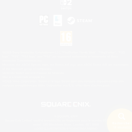
©2026 Sony Interactive Entertainment LLC."PlayStation Family Mark", "PlayStation", "PS5
logo", "PS5", "PS4 logo" and "PS4" are registered trademarks or trademarks of Sony
Interactive Entertainment Inc.
Microsoft, the XBOX Sphere mark, the Series X|S logo and XBOX Series X|S are trademarks
of the Microsoft group of companies.
Nintendo Switch est une marque de Nintendo.
Mac is a trademark of Apple Inc.
©2026 Valve Corporation. Steam et le logo Steam sont des marques déposées et/ou des
marques enregistrées par Valve Corporation aux É.U. et/ou dans d'autres pays.
© SQUARE ENIX
Square Enix Limited, société immatriculée en Angleterre sous le numéro 01804186 - Siège
Rechercher
social : 240 Blackfriars Road, London, SE1 8NW.
18 résultat(s)
LOGO ILLUSTRATION:© YOSHITAKA AMANO