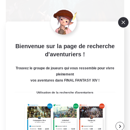
Bienvenue sur la page de recherche
d'aventuriers !
FFXIV NA Network
Recrutement de nouveaux membres
Trouvez le groupe de joueurs qui vous ressemble pour vivre
Primal
pleinement
vos aventures dans FINAL FANTASY XIV !
50
Places à pourvoir
Utilisation de la recherche d'aventuriers
Active Players needed
Joueurs sociaux
Événements joueurs