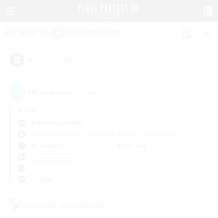
#Parents bienvenus
#Jeu souten
Étiquettes populaires
18
recrutement(s) trouvé(s) !
Aucun
Behemoth (Primal)
Compagnies libres
Linkshells et LSIM
Équipes JcJ
En semaine
Week-end
＃Joueurs sociaux
Langue
Linkshell inter-Monde