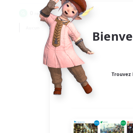
0
recrutement(s) trouvé(s) !
Aucun
En semaine
Bienve
Trouvez 
Au