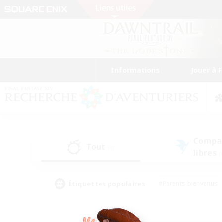
Informations
Jouer à 
Compa
Tout
(0)
libres
(
Étiquettes populaires
#Parents bienvenus
#Étudiants bienvenus
#Jeu détendu
#Amateu
#Amateurs de mirage
#Artisans/Récolteurs