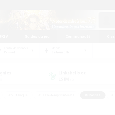
FFXIV
Guides du jeu
Communauté
Cla
Centre de données
Monde
Primal
Behemoth
gnies
Linkshells et
LSIM
0)
(0)
#Multilingue
#Passe-temps/Intérêts
#Chasses
#C
rs de jeu de rôle
#Amateurs de logement
#Amateurs d'histo
#Débutants bienvenus
#Jeu soutenu
#Carte aux trésors