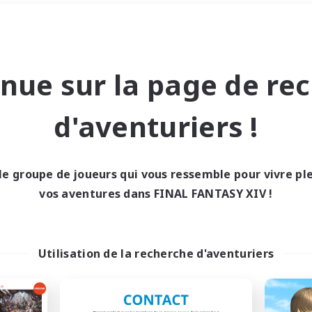
Week-end
＃Chasses
nue sur la page de re
d'aventuriers !
le groupe de joueurs qui vous ressemble pour vivre p
0 résultat
vos aventures dans FINAL FANTASY XIV !
cun recrutement trou
Utilisation de la recherche d'aventuriers
Réessayez avec des critères différents.