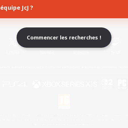
équipe JcJ ?
Télécharger le jeu
Informations officielles
Commencer les recherches !
X
/
News
YouTube
Instagram
Twitch
Licence
Règles et politiques
Politique de confidentialité
Politique d'utilisation des cookie
 Family Mark", "PlayStation", "PS5 logo", "PS5", "PS4 logo" and "PS4" are registered trademark
XBOX Sphere mark, the Series X|S logo and XBOX Series X|S are trademarks of the Microsoft gro
Nintendo Switch est une marque de Nintendo.