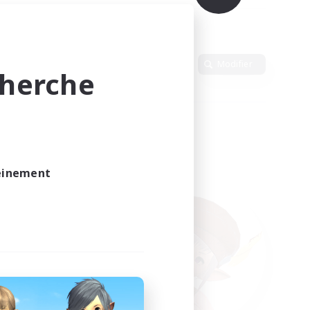
Langue
Modifier
cherche
leinement
vé.