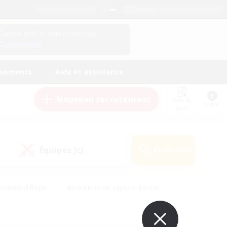
Français
Gérez le profil de votre personnage
Connexion
ssements
Aide et assistance
Nouveau recrutement
Liste de
Guide
suivi
Équipes JcJ
Rechercher
(0)
ontenu difficile
#Amateurs de capture d'écran
ire
#Événements joueurs
#Amateurs de JcJ
#Joueurs sociaux
#Travailleurs bienvenus