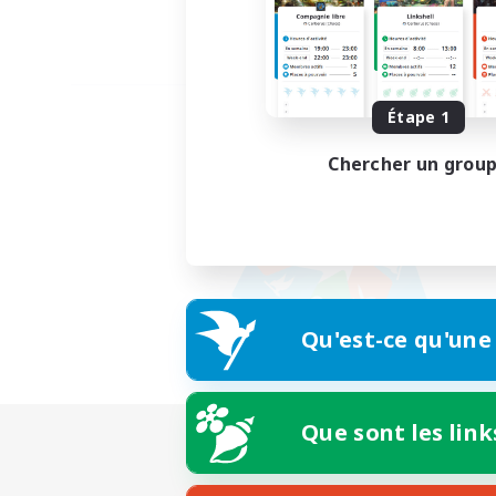
Étape 1
Chercher un grou
Qu'est-ce qu'une
Que sont les link