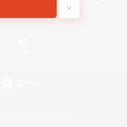
Bluesky
s
s or trademarks of Sony Interactive Entertainment Inc.
up of companies.