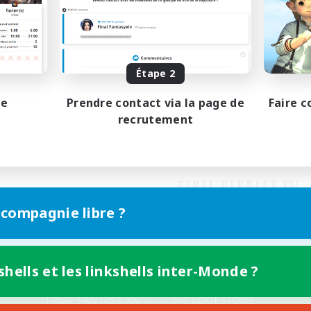
Étape 2
pe
Prendre contact via la page de
Faire c
recrutement
 compagnie libre ?
shells et les linkshells inter-Monde ?
Version mobile