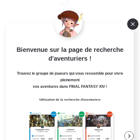
Bienvenue sur la page de recherche
d'aventuriers !
Sword Lilies
Recrutement de nouveaux membres
Trouvez le groupe de joueurs qui vous ressemble pour vivre
Behemoth [Primal]
pleinement
vos aventures dans FINAL FANTASY XIV !
--
Places à pourvoir
Utilisation de la recherche d'aventuriers
Free Company Brasileira
Débutants bienvenus
Contenu difficile