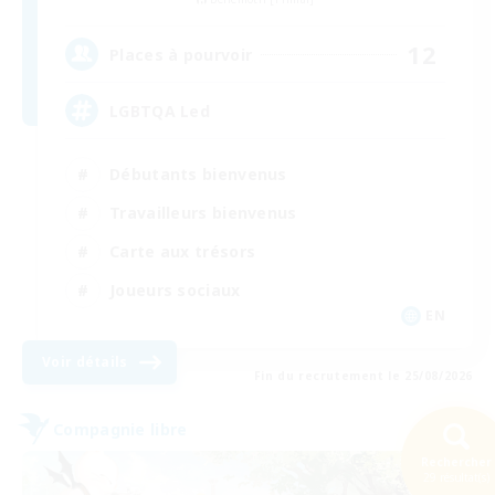
12
Places à pourvoir
LGBTQA Led
Débutants bienvenus
Travailleurs bienvenus
Carte aux trésors
Joueurs sociaux
EN
Voir détails
Fin du recrutement le 25/08/2026
Compagnie libre
Rechercher
29 résultat(s)