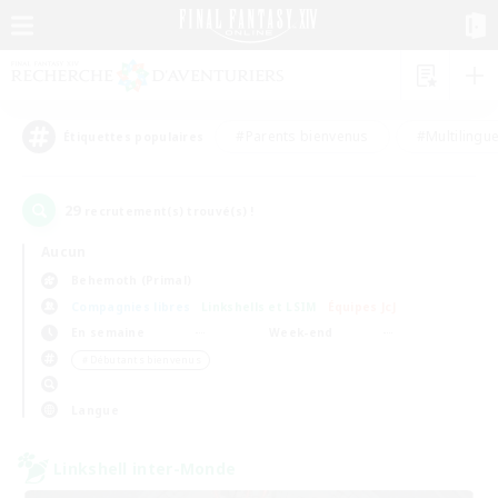
#Parents bienvenus
#Multilingu
Étiquettes populaires
29
recrutement(s) trouvé(s) !
Aucun
Behemoth (Primal)
Compagnies libres
Linkshells et LSIM
Équipes JcJ
En semaine
Week-end
＃Débutants bienvenus
Langue
Linkshell inter-Monde