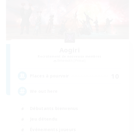
Aogiri
Recrutement de nouveaux membres
Behemoth [Primal]
10
Places à pourvoir
We out here
Débutants bienvenus
Jeu détendu
Événements joueurs