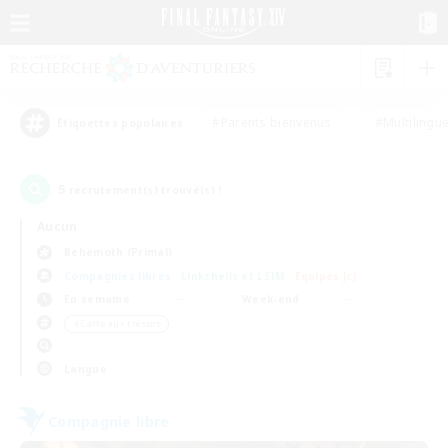
#Parents bienvenus
#Multilingu
Étiquettes populaires
5
recrutement(s) trouvé(s) !
Aucun
Behemoth (Primal)
Compagnies libres
Linkshells et LSIM
Équipes JcJ
En semaine
Week-end
＃Carte aux trésors
Langue
Compagnie libre