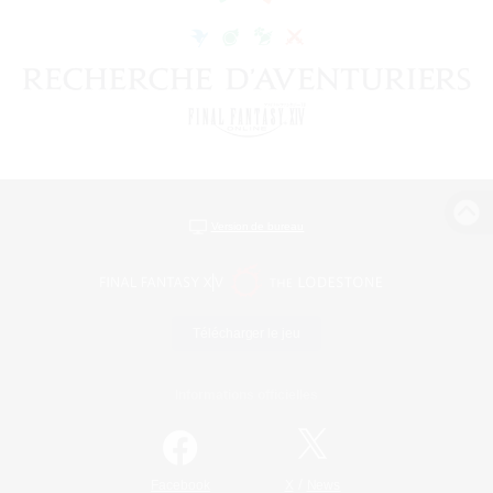
Version de bureau
Télécharger le jeu
Informations officielles
/
Facebook
X
News