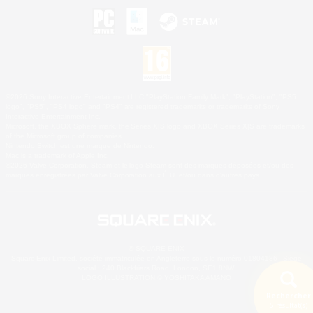
©2026 Sony Interactive Entertainment LLC."PlayStation Family Mark", "PlayStation", "PS5
logo", "PS5", "PS4 logo" and "PS4" are registered trademarks or trademarks of Sony
Interactive Entertainment Inc.
Microsoft, the XBOX Sphere mark, the Series X|S logo and XBOX Series X|S are trademarks
of the Microsoft group of companies.
Nintendo Switch est une marque de Nintendo.
Mac is a trademark of Apple Inc.
©2026 Valve Corporation. Steam et le logo Steam sont des marques déposées et/ou des
marques enregistrées par Valve Corporation aux É.U. et/ou dans d'autres pays.
© SQUARE ENIX
Square Enix Limited, société immatriculée en Angleterre sous le numéro 01804186 - Siège
social : 240 Blackfriars Road, London, SE1 8NW.
LOGO ILLUSTRATION:© YOSHITAKA AMANO
Rechercher
5 résultat(s)