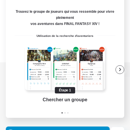
Trouvez le groupe de joueurs qui vous ressemble pour vivre
pleinement
vos aventures dans FINAL FANTASY XIV !
Utilisation de la recherche d'aventuriers
Version de bureau
Étape 1
Chercher un groupe
Prend
Télécharger le jeu
Informations officielles