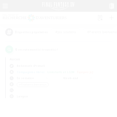
#Jeu soutenu
#Parents bienvenu
Étiquettes populaires
0
recrutement(s) trouvé(s) !
Aucun
Behemoth (Primal)
Compagnies libres
Linkshells et LSIM
Équipes JcJ
En semaine
Week-end
＃Étudiants bienvenus
Langue