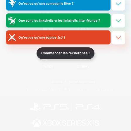
Qu'est-ce qu'une compagnie libre ?
/
Facebook
X
News
Que sont les linkshells et les linkshells inter-Monde ?
Qu'est-ce qu'une équipe JcJ ?
YouTube
Instagram
Commencer les recherches !
Twitch
Bluesky
Licence
Règles et politiques
Politique de confidentialité
Politique d'utilisation des cookies