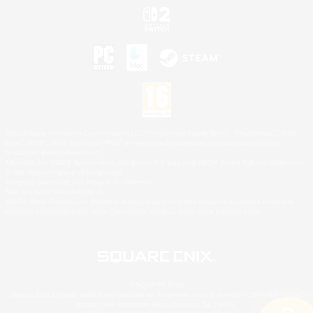
©2026 Sony Interactive Entertainment LLC."PlayStation Family Mark", "PlayStation", "PS5
logo", "PS5", "PS4 logo" and "PS4" are registered trademarks or trademarks of Sony
Interactive Entertainment Inc.
Microsoft, the XBOX Sphere mark, the Series X|S logo and XBOX Series X|S are trademarks
of the Microsoft group of companies.
Nintendo Switch est une marque de Nintendo.
Mac is a trademark of Apple Inc.
©2026 Valve Corporation. Steam et le logo Steam sont des marques déposées et/ou des
marques enregistrées par Valve Corporation aux É.U. et/ou dans d'autres pays.
© SQUARE ENIX
Square Enix Limited, société immatriculée en Angleterre sous le numéro 01804186 - Siège
social : 240 Blackfriars Road, London, SE1 8NW.