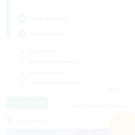
Primal
--
Places à pourvoir
Anxiety support
Jeu détendu
Débutants bienvenus
Joueurs sociaux
Travailleurs bienvenus
EN
Voir détails
Fin du recrutement le 02/09/2026
Compagnie libre
Rechercher
30 résultat(s)