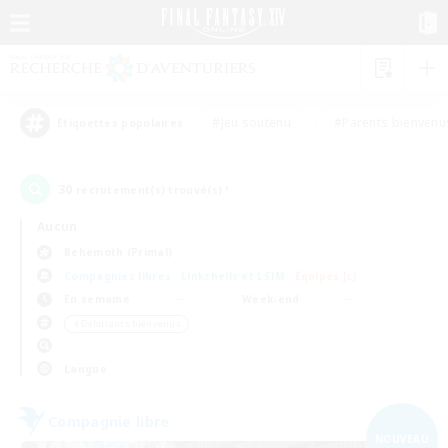
#Jeu soutenu
#Parents bienvenu
Étiquettes populaires
30
recrutement(s) trouvé(s) !
Aucun
Behemoth (Primal)
Compagnies libres
Linkshells et LSIM
Équipes JcJ
En semaine
Week-end
＃Débutants bienvenus
Langue
Compagnie libre
NOUVEAU