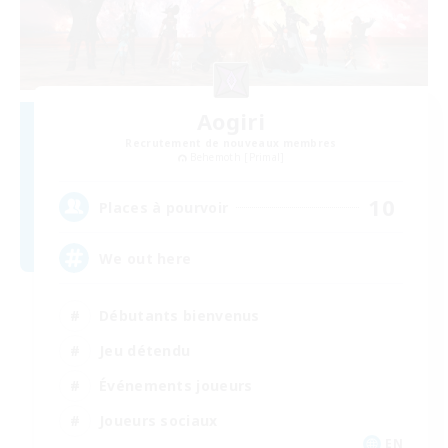
Aogiri
Recrutement de nouveaux membres
Behemoth [Primal]
10
Places à pourvoir
We out here
Débutants bienvenus
Jeu détendu
Événements joueurs
Joueurs sociaux
EN