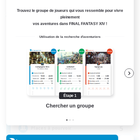
Fin du recrutement le 03/09/2026
Trouvez le groupe de joueurs qui vous ressemble pour vivre
Compagnie libre
pleinement
vos aventures dans FINAL FANTASY XIV !
Utilisation de la recherche d'aventuriers
Étape 1
Hydration Station
Chercher un groupe
Prend
Recrutement de nouveaux membres
Behemoth [Primal]
5
Places à pourvoir