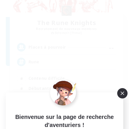
The Rune Knights
Recrutement de nouveaux membres
Behemoth [Primal]
--
Places à pourvoir
Rune
Contenu difficile
Débutants bienvenus
Jeu détendu
Événements joueurs
EN
Bienvenue sur la page de recherche
d'aventuriers !
Voir détails