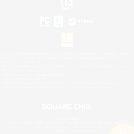
©2026 Sony Interactive Entertainment LLC."PlayStation Family Mark", "PlayStation", "PS5
logo", "PS5", "PS4 logo" and "PS4" are registered trademarks or trademarks of Sony
Interactive Entertainment Inc.
Microsoft, the XBOX Sphere mark, the Series X|S logo and XBOX Series X|S are trademarks
of the Microsoft group of companies.
Nintendo Switch est une marque de Nintendo.
Mac is a trademark of Apple Inc.
©2026 Valve Corporation. Steam et le logo Steam sont des marques déposées et/ou des
marques enregistrées par Valve Corporation aux É.U. et/ou dans d'autres pays.
© SQUARE ENIX
Square Enix Limited, société immatriculée en Angleterre sous le numéro 01804186 - Siège
social : 240 Blackfriars Road, London, SE1 8NW.
LOGO ILLUSTRATION:© YOSHITAKA AMANO