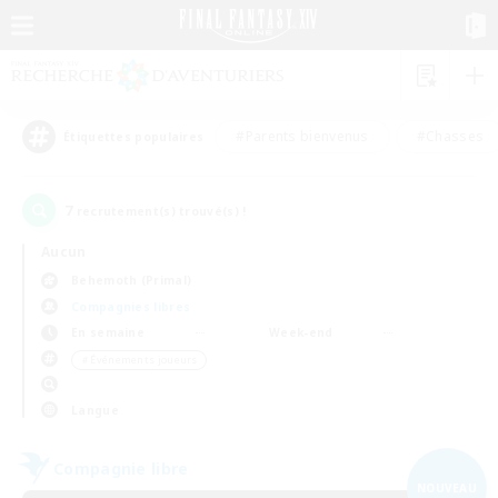
#Parents bienvenus
#Chasses
Étiquettes populaires
7
recrutement(s) trouvé(s) !
Aucun
Behemoth (Primal)
Compagnies libres
En semaine
Week-end
＃Événements joueurs
Langue
Compagnie libre
NOUVEAU