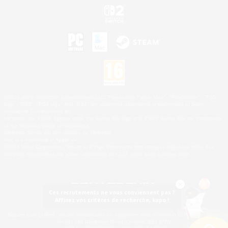
©2026 Sony Interactive Entertainment LLC."PlayStation Family Mark", "PlayStation", "PS5
logo", "PS5", "PS4 logo" and "PS4" are registered trademarks or trademarks of Sony
Interactive Entertainment Inc.
Microsoft, the XBOX Sphere mark, the Series X|S logo and XBOX Series X|S are trademarks
of the Microsoft group of companies.
Nintendo Switch est une marque de Nintendo.
Mac is a trademark of Apple Inc.
©2026 Valve Corporation. Steam et le logo Steam sont des marques déposées et/ou des
marques enregistrées par Valve Corporation aux É.U. et/ou dans d'autres pays.
Ces recrutements ne vous conviennent pas ?
Affinez vos critères de recherche, kupo !
© SQUARE ENIX
Square Enix Limited, société immatriculée en Angleterre sous le numéro 01804186 - Siège
social : 240 Blackfriars Road, London, SE1 8NW.