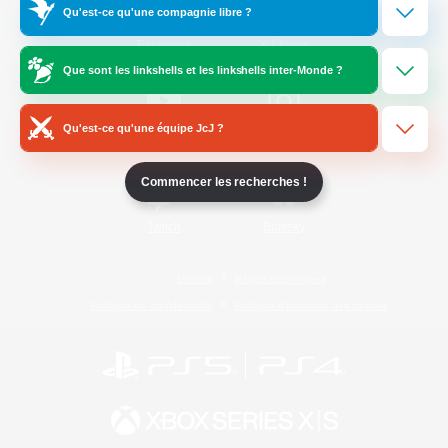
Qu'est-ce qu'une compagnie libre ?
/
Facebook
X
News
Que sont les linkshells et les linkshells inter-Monde ?
Qu'est-ce qu'une équipe JcJ ?
YouTube
Instagram
Commencer les recherches !
Twitch
Bluesky
Licence
Règles et politiques
Politique de confidentialité
Politique d'utilisation des cookies