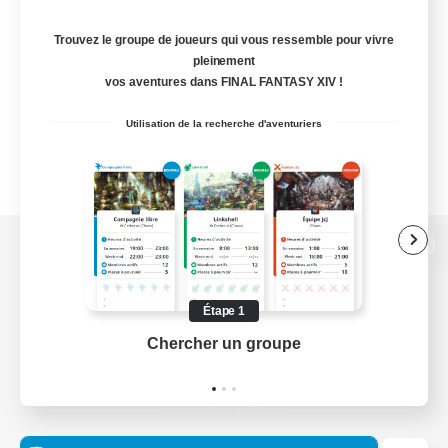
Trouvez le groupe de joueurs qui vous ressemble pour vivre
pleinement
vos aventures dans FINAL FANTASY XIV !
Utilisation de la recherche d'aventuriers
Version de bureau
Étape 1
Chercher un groupe
Prend
Télécharger le jeu
Informations officielles