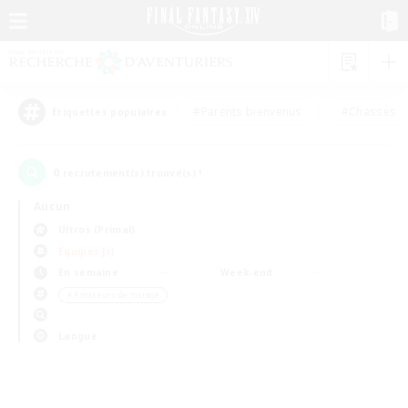
#Parents bienvenus
#Chasses
Étiquettes populaires
0
recrutement(s) trouvé(s) !
Aucun
Ultros (Primal)
Équipes JcJ
En semaine
Week-end
＃Amateurs de mirage
Langue