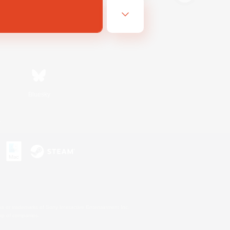
Bluesky
s
s or trademarks of Sony Interactive Entertainment Inc.
up of companies.