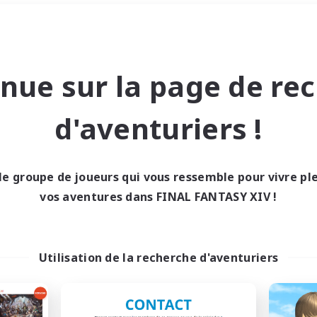
Week-end
＃Étudiants bienvenus
nue sur la page de re
d'aventuriers !
le groupe de joueurs qui vous ressemble pour vivre p
0 résultat
vos aventures dans FINAL FANTASY XIV !
cun recrutement trou
Utilisation de la recherche d'aventuriers
Réessayez avec des critères différents.