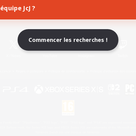
équipe JcJ ?
Télécharger le jeu
Informations officielles
Commencer les recherches !
X
/
News
YouTube
Instagram
Twitch
Licence
Règles et politiques
Politique de confidentialité
Politique d'utilisation des cookie
 Family Mark", "PlayStation", "PS5 logo", "PS5", "PS4 logo" and "PS4" are registered trademark
XBOX Sphere mark, the Series X|S logo and XBOX Series X|S are trademarks of the Microsoft gro
Nintendo Switch est une marque de Nintendo.