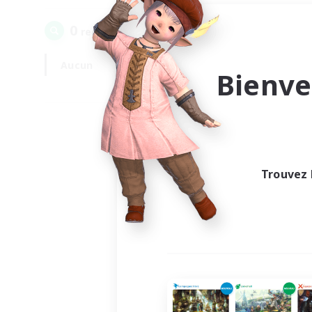
0
recrutement(s) trouvé(s) !
Aucun
En semaine
Bienve
Trouvez 
Au