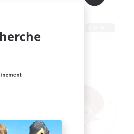
Langue
Modifier
cherche
leinement
vé.