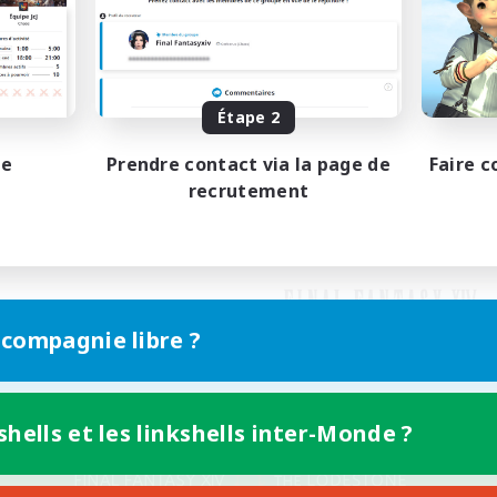
Étape 2
pe
Prendre contact via la page de
Faire c
recrutement
 compagnie libre ?
shells et les linkshells inter-Monde ?
Version mobile