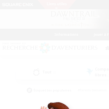
Informations
Jouer à 
Compa
Tout
(2)
libres
(
Étiquettes populaires
#Parents bienvenus
#Étudiants bienvenus
#Jeu détendu
#Amateu
#Amateurs de mirage
#Artisans/Récolteurs