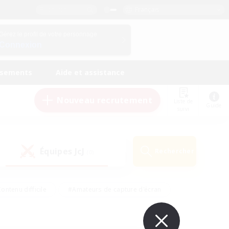
Français
Gérez le profil de votre personnage
Connexion
ssements
Aide et assistance
Nouveau recrutement
Liste de
Guide
suivi
Équipes JcJ
Rechercher
(0)
ontenu difficile
#Amateurs de capture d'écran
ire
#Événements joueurs
#Amateurs de JcJ
#Joueurs sociaux
#Travailleurs bienvenus