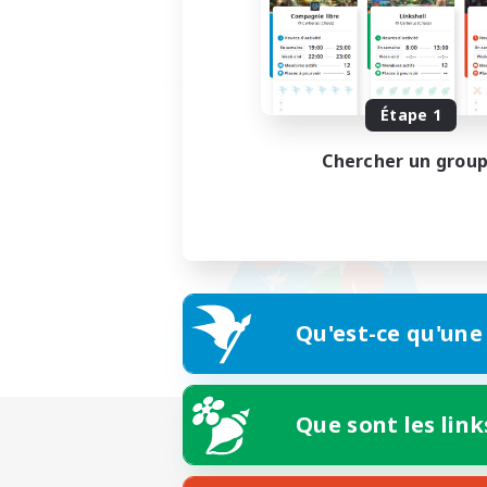
Étape 1
Chercher un grou
Qu'est-ce qu'une
Que sont les link