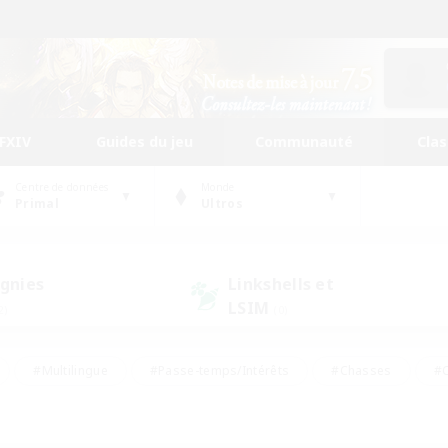
FFXIV
Guides du jeu
Communauté
Cla
Centre de données
Monde
Primal
Ultros
gnies
Linkshells et
LSIM
2)
(0)
#Multilingue
#Passe-temps/Intérêts
#Chasses
#C
rs de jeu de rôle
#Amateurs de logement
#Amateurs d'histo
#Débutants bienvenus
#Jeu soutenu
#Carte aux trésors