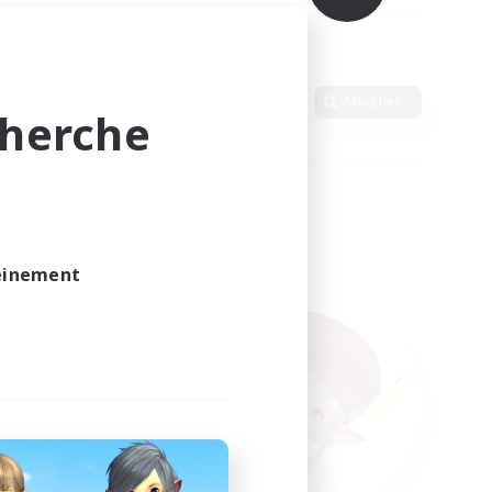
Langue
Modifier
cherche
leinement
vé.