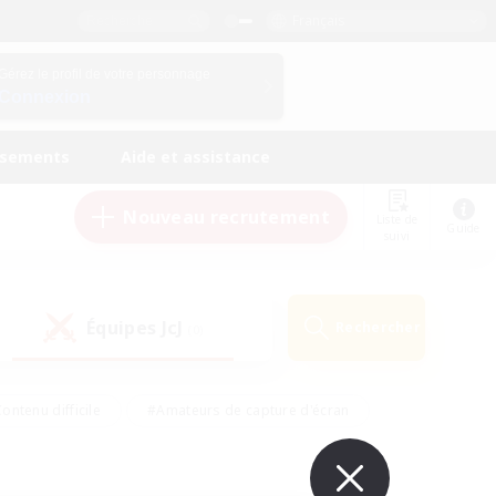
Français
Gérez le profil de votre personnage
Connexion
ssements
Aide et assistance
Nouveau recrutement
Liste de
Guide
suivi
Équipes JcJ
Rechercher
(0)
ontenu difficile
#Amateurs de capture d'écran
ire
#Événements joueurs
#Amateurs de JcJ
#Joueurs sociaux
#Travailleurs bienvenus