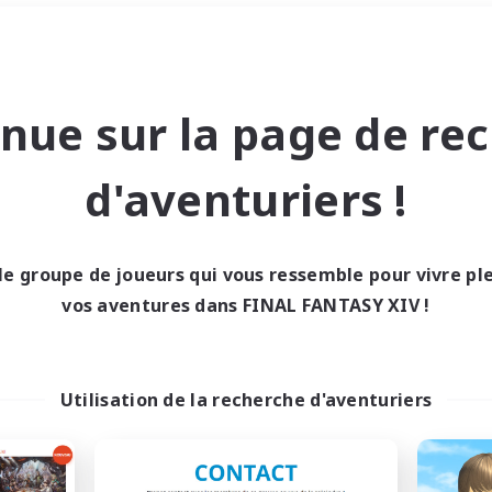
Week-end
＃Joueurs sociaux
nue sur la page de re
d'aventuriers !
le groupe de joueurs qui vous ressemble pour vivre p
0 résultat
vos aventures dans FINAL FANTASY XIV !
cun recrutement trou
Utilisation de la recherche d'aventuriers
Réessayez avec des critères différents.