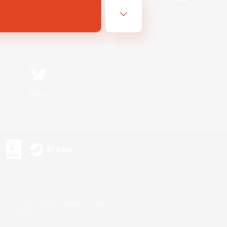
Bluesky
s
s or trademarks of Sony Interactive Entertainment Inc.
up of companies.