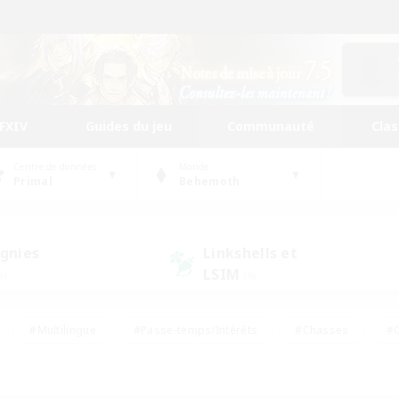
FFXIV
Guides du jeu
Communauté
Cla
Centre de données
Monde
Primal
Behemoth
gnies
Linkshells et
LSIM
9)
(9)
#Multilingue
#Passe-temps/Intérêts
#Chasses
#C
rs de jeu de rôle
#Amateurs de logement
#Amateurs d'histo
#Débutants bienvenus
#Jeu soutenu
#Carte aux trésors