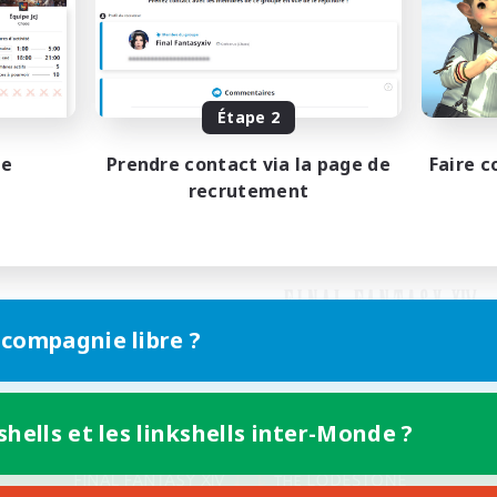
Étape 2
pe
Prendre contact via la page de
Faire c
recrutement
 compagnie libre ?
shells et les linkshells inter-Monde ?
Version mobile