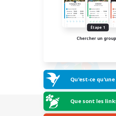
Étape 1
Chercher un grou
Qu'est-ce qu'une
Que sont les link