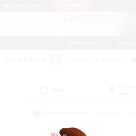
Informations
Jouer à 
Compa
Tout
(18)
libres
(
Étiquettes populaires
#Parents bienvenus
#Étudiants bienvenus
#Jeu détendu
#Amateu
#Amateurs de mirage
#Artisans/Récolteurs