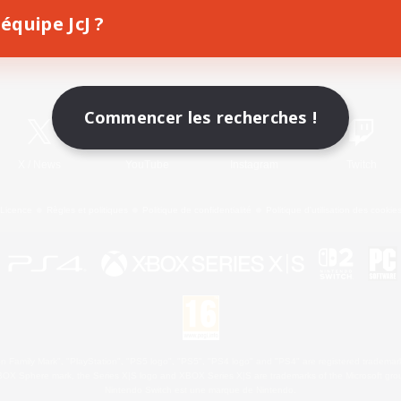
équipe JcJ ?
Télécharger le jeu
Informations officielles
Commencer les recherches !
X
/
News
YouTube
Instagram
Twitch
Licence
Règles et politiques
Politique de confidentialité
Politique d'utilisation des cookie
 Family Mark", "PlayStation", "PS5 logo", "PS5", "PS4 logo" and "PS4" are registered trademark
XBOX Sphere mark, the Series X|S logo and XBOX Series X|S are trademarks of the Microsoft gro
Nintendo Switch est une marque de Nintendo.