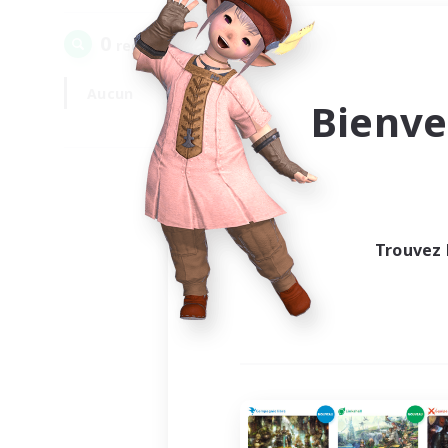
0
recrutement(s) trouvé(s) !
Aucun
En semaine
Bienve
Trouvez 
Au